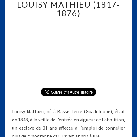
LOUISY MATHIEU (1817-
O
U
1876)
I
S
Y
M
A
T
H
I
E
U
(
1
8
1
Louisy Mathieu, né à Basse-Terre (Guadeloupe), était
7
-
en 1848, à la veille de l’entrée en vigueur de l’abolition,
1
un esclave de 31 ans affecté à l’emploi de tonnelier
8
puis de typographe car il avait appris à lire.