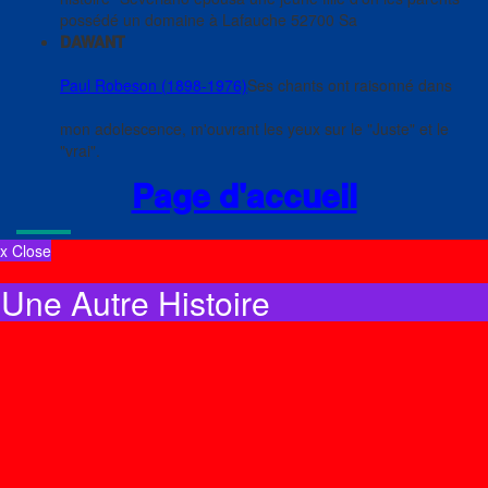
possédé un domaine à Lafauche 52700 Sa
DAWANT
Paul Robeson (1898-1976)
Ses chants ont raisonné dans
mon adolescence, m'ouvrant les yeux sur le "Juste" et le
"vrai".
Page d'accueil
x Close
Une Autre Histoire