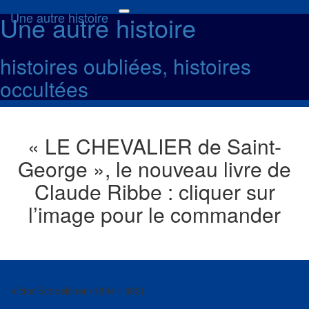
Une autre histoire
Une autre histoire
Toggle
navigation
histoires oubliées, histoires
occultées
« LE CHEVALIER de Saint-
George », le nouveau livre de
Claude Ribbe : cliquer sur
l’image pour le commander
Victor Schoelcher (1804-1893)