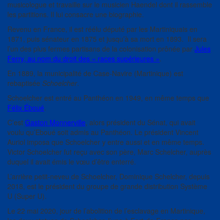
musicologue et travaille sur le musicien Haendel dont il rassemble
les partitions. Il lui consacre une biographie.
Revenu en France, il est réélu député par les Martiniquais en
1871, puis sénateur en 1875 et jusqu’à sa mort en 1893. Il sera
l’un des plus fermes partisans de la colonisation prônée par
Jules
Ferry, au nom du droit des « races supérieures »
.
En 1889, la municipalité de Case-Navire (Martinique) est
rebaptisée
Schoelcher
.
Schoelcher est entré au Panthéon en 1949, en même temps que
Félix Éboué
.
C’est
Gaston Monnerville
, alors président du Sénat, qui avait
voulu qu’Eboué soit admis au Panthéon. Le président Vincent
Auriol imposa que Schoelcher y entre aussi et en même temps.
Victor Schoelcher fut reçu avec son père, Marc Schelcher, auprès
duquel il avait émis le vœu d’être enterré.
L’arrière petit-neveu de Schoelcher, Dominique Schelcher, depuis
2018, est le président du groupe de grande distribution Système
U (Super U).
Le 22 mai 2020, jour de l’abolition de l’esclavage en Martinique,