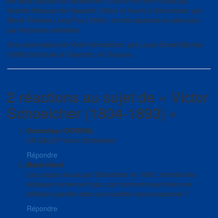
les deux statues de Schoelcher, l’une à Fort-de-France par
Anatole Marquet de Vasselot (1904) et l’autre à Schoelcher, par
Marie-Thérèse Lung-Fou (1965) ont été abattues en plein jour
par de jeunes activistes.
Une autre statue de Victor Schoelcher, par Louis-Ernest Barrias
(1896) se trouve à Cayenne, en Guyane.
2 réactions au sujet de «
Victor
Schoelcher (1804-1893)
»
Dominique DORIVAL
UN SALOP Victor Schoelcher
Répondre
Maria Henri
Les propos tenus par Schoelcher en 1842 ,mentionnés
cidessus ne tiennent pas, car comment peut faire une
reflexion pareille dans une société encore asservie ?
Répondre