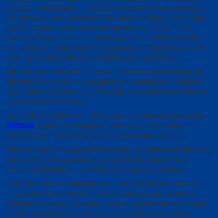
qu’elles déshonorent […] Les hommages de la caste privilégiées
les flattent et elles aiment mieux se livrer à un blanc, vieux, sans
mérite et sans qualité, que d’épouser un sang-mêlé […] Aux
femmes libres, qui n’ont pas un esclave pour les faire vivre de
leur labeur, il ne leur reste véritablement […] n’hésitons pas à le
dire […] il ne leur reste véritablement que la prostitution. »
En 1848, Schoelcher fait tout pour ruiner la carrière politique de
Bissette. Il lui interdit de faire partie de la commission d’abolition
dont il était le président et fait invalider sa candidature à l’élection
législative en Martinique.
Le conflit, particulièrement vif, occasionne même un duel contre
Perrinon
, partisan de Schoelcher, que ce dernier envoie en
Martinique en 1848, avec le titre de commissaire général.
Perrinon, pour le compte de Schoelcher, avait démontré dès 1844
dans l’une de ses propriétés de Saint-Martin, transformée en
centre expérimental, que l’esclavage n’était plus rentable.
C’est Schoelcher et Perrinon qui ont eu l’idée de stigmatiser les
« nouveaux libres » en leur attribuant des patronymes qui se
distinguent de ceux des
blancs
« par un système de noms variés
à l’infini par interversion des lettres de certains mots pris au