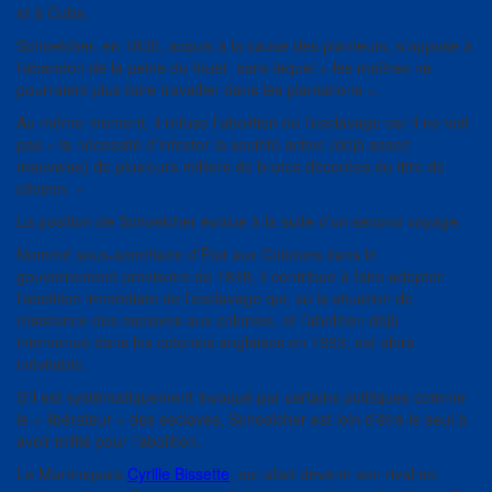
et à Cuba.
Schoelcher, en 1830, acquis à la cause des planteurs, s’oppose à
l’abandon de la peine du fouet sans lequel « les maîtres ne
pourraient plus faire travailler dans les plantations ».
Au même moment, il refuse l’abolition de l’esclavage car il ne voit
pas « la nécessité d’infester la société active (déjà assez
mauvaise) de plusieurs milliers de brutes décorées du titre de
citoyen. »
La position de Schoelcher évolue à la suite d’un second voyage.
Nommé sous-secrétaire d’État aux Colonies dans le
gouvernement provisoire de 1848, il contribue à faire adopter
l’abolition immédiate de l’esclavage qui, vu la situation de
résistance des esclaves aux colonies, et l’abolition déjà
intervenue dans les colonies anglaises en 1833, est alors
inévitable.
S’il est systématiquement invoqué par certains politiques comme
le « libérateur » des esclaves, Schoelcher est loin d’être le seul à
avoir milité pour l’abolition.
Le Martiniquais
Cyrille Bissette
, qui allait devenir son rival en