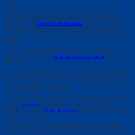
hasard. »
Beaucoup d’affranchis ont eu de ce fait non seulement des
patronymes bizarres, mais souvent, par vengeance de leurs
anciens maîtres,
des patronymes odieux
qui, encore portés au
XXIe siècle, occasionnent de très nombreuses demandes de
changements de nom de la part des descendants des affranchis
de 1848.
Le décret d’abolition de 1848, que Schoelcher fait adopter, est
assorti d’une substantielle
indemnité pour les colons
, pas pour les
esclaves.
Il est à noter que la déchéance de nationalité, censée frapper les
Français possesseurs d’esclaves dans les colonies françaises, ne
s’est jamais appliquée à ceux qui en détenaient dans d’autres
colonies (Louisiane, Cuba, Brésil).
En 1848, Schoelcher est député de la Martinique, mais écrasé en
1849 par
Bissette
, il doit aller se faire élire en 1850 à la
Guadeloupe, contre
Alexandre Dumas
qui soutenait Bissette (15
000 voix contre 3000).
Proscrit en 1851 par le prince Napoléon, Schoelcher s’exile en
Angleterre et, changeant complètement de registre, il s’improvise