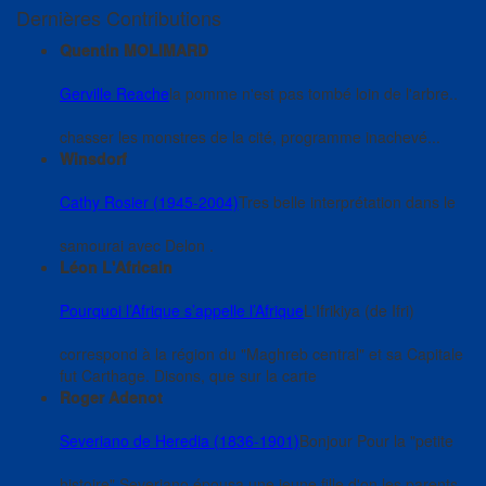
Dernières Contributions
Quentin MOLIMARD
Gerville Reache
la pomme n'est pas tombé loin de l'arbre..
chasser les monstres de la cité, programme inachevé...
Winsdorf
Cathy Rosier (1945-2004)
Tres belle interprétation dans le
samourai avec Delon .
Léon L'Africain
Pourquoi l’Afrique s’appelle l’Afrique
L'Ifrikiya (de Ifri)
correspond à la région du "Maghreb central" et sa Capitale
fut Carthage. Disons, que sur la carte
Roger Adenot
Severiano de Heredia (1836-1901)
Bonjour Pour la "petite
histoire" Severiano épousa une jeune fille d'on les parents