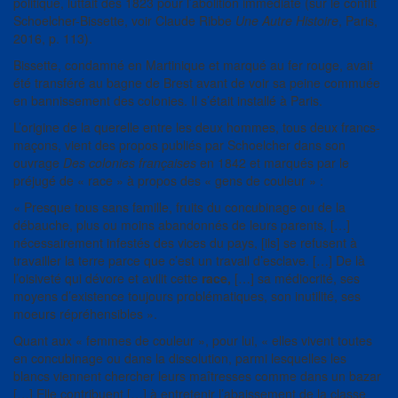
politique, luttait dès 1823 pour l’abolition immédiate (sur le conflit
Schoelcher-Bissette, voir Claude Ribbe
Une Autre Histoire
, Paris,
2016, p. 113).
Bissette, condamné en Martinique et marqué au fer rouge, avait
été transféré au bagne de Brest avant de voir sa peine commuée
en bannissement des colonies. Il s’était installé à Paris.
L’origine de la querelle entre les deux hommes, tous deux francs-
maçons, vient des propos publiés par Schoelcher dans son
ouvrage
Des colonies françaises
en 1842 et marqués par le
préjugé de « race » à propos des « gens de couleur » :
« Presque tous sans famille, fruits du concubinage ou de la
débauche, plus ou moins abandonnés de leurs parents, […]
nécessairement infestés des vices du pays, [ils] se refusent à
travailler la terre parce que c’est un travail d’esclave. […] De là
l’oisiveté qui dévore et avilit cette
race,
[…] sa médiocrité, ses
moyens d’existence toujours problématiques, son inutilité, ses
moeurs répréhensibles ».
Quant aux « femmes de couleur », pour lui, « elles vivent toutes
en concubinage ou dans la dissolution, parmi lesquelles les
blancs viennent chercher leurs maîtresses comme dans un bazar
[…] Elle contribuent […] à entretenir l’abaissement de la classe