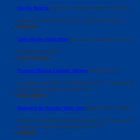
Gerville Reache
la pomme n'est pas tombé loin de l'arbre..
chasser les monstres de la cité, programme inachevé...
Winsdorf
Cathy Rosier (1945-2004)
Tres belle interprétation dans le
samourai avec Delon .
Léon L'Africain
Pourquoi l’Afrique s’appelle l’Afrique
L'Ifrikiya (de Ifri)
correspond à la région du "Maghreb central" et sa Capitale
fut Carthage. Disons, que sur la carte
Roger Adenot
Severiano de Heredia (1836-1901)
Bonjour Pour la "petite
histoire" Severiano épousa une jeune fille d'on les parents
possédé un domaine à Lafauche 52700 Sa
DAWANT