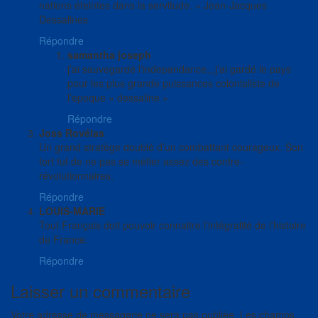
nations éteintes dans la servitude. » Jean-Jacques
Dessalines
Répondre
samantha joseph
j’ai sauvegardé l’indepandance,,,j’ai gardé le pays
pour les plus grande puissances colonialiste de
l’epoque « dessaline »
Répondre
Joss Rovélas
Un grand stratège doublé d’un combattant courageux. Son
tort fut de ne pas se méfier assez des contre-
révolutionnaires.
Répondre
LOUIS-MARIE
Tout Français doit pouvoir connaitre l’intégralité de l’histoire
de France.
Répondre
Laisser un commentaire
Votre adresse de messagerie ne sera pas publiée.
Les champs