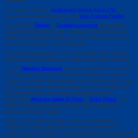
Dessalines.
Dessalines participa au
soulèvement général d’août 1791
, en
devenant lieutenant de l’un des chefs,
Jean-François Papillon
.
Il suivit ensuite
Papillon
et
Toussaint-Louverture
dans la partie
espagnole de Saint-Domingue (république de Saint-Domingue)
lorsque les insurgés se mirent au service de l’Espagne contre la
France révolutionnaire, mais esclavagiste.
Une fois l’esclavage aboli, en 1794, Dessalines suivit Toussaint
lorsque ce dernier se rallia aux Français. Il devint son lieutenant.
Lorsque
Napoléon Bonaparte
envoya une expédition pour rétablir
l’esclavage en février 1802, Dessalines combattit aux côtés de
Toussaint-Louverture et se distingua lors de la bataille de la Crête
à Pierrot, réussissant à soutenir pendant 20 jours un siège avec
1300 hommes contre 18 000 (dont les troupes des Afro-
descendants
Alexandre Sabès dit Pétion
et
André Rigaud
) et à
évacuer le fort assiégé sans se rendre, tout en causant de
lourdes pertes aux Français.
Après une paix éphémère avec Leclerc, commandant de
l’expédition française, Dessalines fit alliance avec Pétion en
octobre 1802. Ils réussirent à vaincre les Français qui capitulèrent