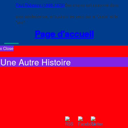
Paul Robeson (1898-1976)
Ses chants ont raisonné dans
mon adolescence, m'ouvrant les yeux sur le "Juste" et le
"vrai".
Page d'accueil
x Close
Une Autre Histoire