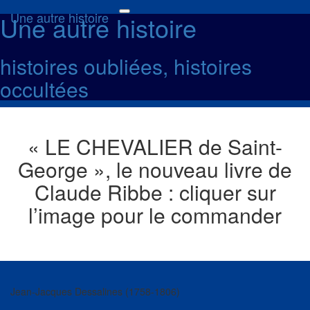
Une autre histoire
Une autre histoire
Toggle
navigation
histoires oubliées, histoires
occultées
« LE CHEVALIER de Saint-
George », le nouveau livre de
Claude Ribbe : cliquer sur
l’image pour le commander
Jean-Jacques Dessalines (1758-1806)