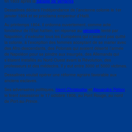
fin 1803 après la
bataille de Vertières
.
Dessalines déclara l’indépendance de l’ancienne colonie le 1er
janvier 1804 et se proclama empereur d’Haïti.
Au printemps 1804, il ordonna ouvertement, comme acte
fondateur de l’État haïtien, en réponse au
génocide
tenté par
Napoléon, d’exécuter tous les Européens qui n’avaient pas quitté
la colonie, à l’exception des femmes acceptant de se marier avec
des Afro-descendants, des Polonais qui avaient déserté l’armée
de Napoléon pour se joindre aux insurgés, des Allemands qui
s’étaient installés au Nord-Ouest avant la Révolution, des
professeurs et des médecins. Il y eut entre 3000 et 5000 victimes.
Dessalines voulait opérer une réforme agraire favorable aux
anciens esclaves.
Ses adversaires politiques,
Henri Christophe
et
Alexandre Pétion
,
le firent assassiner le 17 octobre 1806, au Pont Rouge, au nord
de Port-au-Prince.