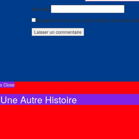
Site web
Enregistrer mon nom, mon e-mail et mon site we
x Close
Une Autre Histoire