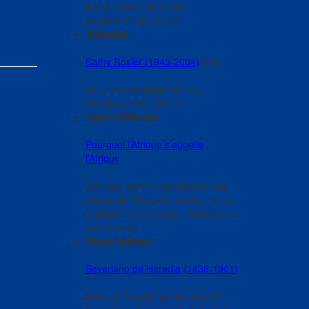
les monstres de la cité,
programme inachevé...
Winsdorf
Cathy Rosier (1945-2004)
Tres
belle interprétation dans le
samourai avec Delon .
Léon L'Africain
Pourquoi l’Afrique s’appelle
l’Afrique
L'Ifrikiya (de Ifri) correspond à la
région du "Maghreb central" et sa
Capitale fut Carthage. Disons, que
sur la carte
Roger Adenot
Severiano de Heredia (1836-1901)
Bonjour Pour la "petite histoire"