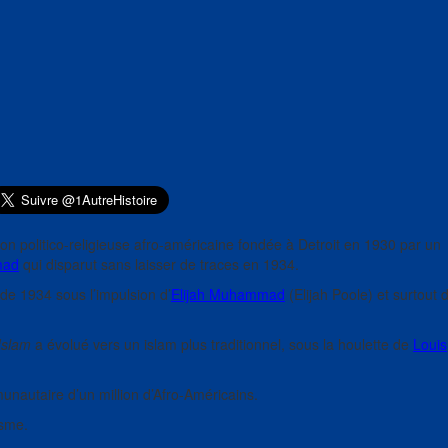
ion politico-religieuse afro-américaine fondée à Detroit en 1930 par un
mad
qui disparut sans laisser de traces en 1934.
 de 1934 sous l’impulsion d’
Elijah Muhammad
(Elijah Poole) et surtout 
Islam
a évolué vers un islam plus traditionnel, sous la houlette de
Louis
autaire d’un million d’Afro-Américains.
isme.