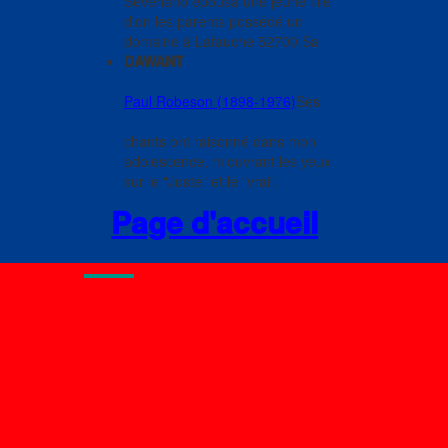
Severiano épousa une jeune fille
d'on les parents possédé un
domaine à Lafauche 52700 Sa
DAWANT
Paul Robeson (1898-1976)
Ses
chants ont raisonné dans mon
adolescence, m'ouvrant les yeux
sur le "Juste" et le "vrai".
Page d'accueil