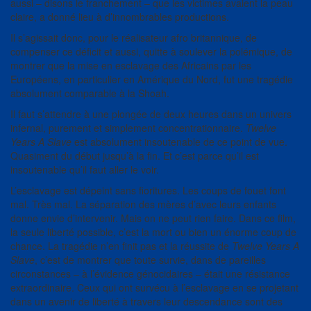
aussi – disons le franchement – que les victimes avaient la peau
claire, a donné lieu à d’innombrables productions.
Il s’agissait donc, pour le réalisateur afro britannique, de
compenser ce déficit et aussi, quitte à soulever la polémique, de
montrer que la mise en esclavage des Africains par les
Européens, en particulier en Amérique du Nord, fut une tragédie
absolument comparable à la Shoah.
Il faut s’attendre à une plongée de deux heures dans un univers
infernal, purement et simplement concentrationnaire.
Twelve
Years A Slave
est absolument insoutenable de ce point de vue.
Quasiment du début jusqu’à la fin. Et c’est parce qu’il est
insoutenable qu’il faut aller le voir.
L’esclavage est dépeint sans fioritures. Les coups de fouet font
mal. Très mal. La séparation des mères d’avec leurs enfants
donne envie d’intervenir. Mais on ne peut rien faire. Dans ce film,
la seule liberté possible, c’est la mort ou bien un énorme coup de
chance. La tragédie n’en finit pas et la réussite de
Twelve Years A
Slave
, c’est de montrer que toute survie, dans de pareilles
circonstances – à l’évidence génocidaires – était une résistance
extraordinaire. Ceux qui ont survécu à l’esclavage en se projetant
dans un avenir de liberté à travers leur descendance sont des