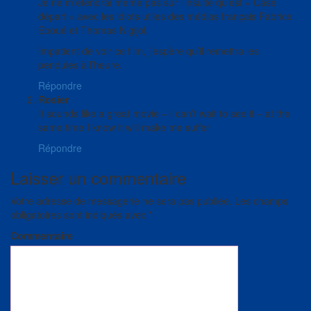
Je ne m’étendrai même pas sur l’insulte qu’est « Case
départ » avec les idiots utiles des médias français Fabrice
Eboué et Thomas N’gijol.
Impatient de voir ce film, j’espère qu’il remettra les
pendules à l’heure.
Répondre
Rosier
It sounds like a great movie – I can’t wait to see it – at the
same time I know it will make me suffer
Répondre
Laisser un commentaire
Votre adresse de messagerie ne sera pas publiée.
Les champs
obligatoires sont indiqués avec
*
Commentaire