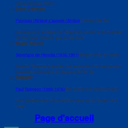
samourai avec Delon .
Léon L'Africain
Pourquoi l’Afrique s’appelle l’Afrique
L'Ifrikiya (de Ifri)
correspond à la région du "Maghreb central" et sa Capitale
fut Carthage. Disons, que sur la carte
Roger Adenot
Severiano de Heredia (1836-1901)
Bonjour Pour la "petite
histoire" Severiano épousa une jeune fille d'on les parents
possédé un domaine à Lafauche 52700 Sa
DAWANT
Paul Robeson (1898-1976)
Ses chants ont raisonné dans
mon adolescence, m'ouvrant les yeux sur le "Juste" et le
"vrai".
Page d'accueil