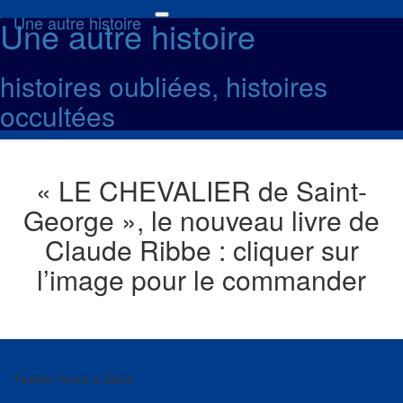
Une autre histoire
Une autre histoire
Toggle
navigation
histoires oubliées, histoires
occultées
« LE CHEVALIER de Saint-
George », le nouveau livre de
Claude Ribbe : cliquer sur
l’image pour le commander
Twelve Years a Slave