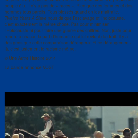
peuple élu. Il n’y a pas de « races ». Rien que des femmes et des
hommes tous pareils. Tous blessés quand on les maltraite.
Twelve Years A Slave
nous dit que l’esclavage et l’holocauste,
c’est exactement la même chose. Pas pour minimiser
l’Holocauste ni pour faire une guerre des chiffres. Non, juste pour
rendre à chacun la part d’humanité qui lui revient de droit. Il y a
des gens que cette comparaison dérangera. Et ce dérangement-
là, c’est justement le racisme même.
© Une Autre Histoire 2014
La bande-annonce VOST