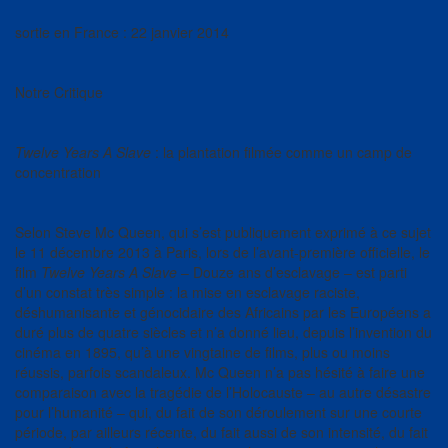
sortie en France : 22 janvier 2014
Notre Critique
Twelve Years A Slave
: la plantation filmée comme un camp de
concentration
Selon Steve Mc Queen, qui s’est publiquement exprimé à ce sujet
le 11 décembre 2013 à Paris, lors de l’avant-première officielle, le
film
Twelve Years A Slave
– Douze ans d’esclavage – est parti
d’un constat très simple : la mise en esclavage raciste,
déshumanisante et génocidaire des Africains par les Européens a
duré plus de quatre siècles et n’a donné lieu, depuis l’invention du
cinéma en 1895, qu’à une vingtaine de films, plus ou moins
réussis, parfois scandaleux. Mc Queen n’a pas hésité à faire une
comparaison avec la tragédie de l’Holocauste – au autre désastre
pour l’humanité – qui, du fait de son déroulement sur une courte
période, par ailleurs récente, du fait aussi de son intensité, du fait