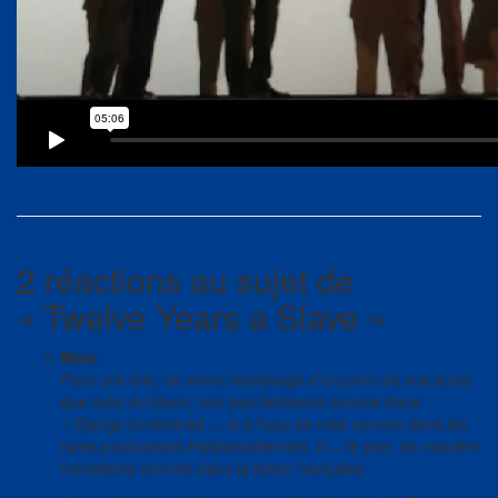
2 réactions au sujet de
«
Twelve Years a Slave
»
Marc
Pour une fois, on verra l’esclavage d’un point de vue autre
que celui du blanc, non pas fantasmé comme dans
« Django Unchained », ni à l’eau de rose comme dans les
rares productions Hollywoodiennes, ni – le pire- de manière
inexistante comme dans la fiction française.