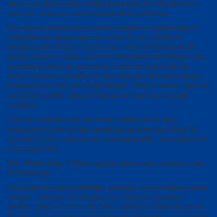
héros. Les descendants d’esclaves peuvent être fiers de leurs
ancêtres : ils sont la preuve vivante de leur libération.
Pour que les spectateurs de toutes couleurs et toutes origines
s’identifient au personnage central du film, on a choisi un
bourgeois bien éduqué. Un peu trop, même. Tout l’opposé de
Django, l’homme révolté. Solomon est parfaitement intégré dans
la société du Nord, en apparence antiraciste. Il joue bien du
violon. Comme le chevalier de Saint-George. Deux admirateurs
lui proposent d’aller jouer à Washington. Dans un cirque. Solomon
aurait dû se méfier. Mais ce n’est pas le cirque qui va poser
problème…
Il faut se précipiter pour voir ce film, réalisé par un Afro-
britannique et joué par des comédiens de talent dont Brad Pitt.
Son intervention – quelque peu invraisemblable – est malgré tout
un soulagement.
Bref,
Twelve Years A Slave
ouvre le chemin vers une autre vision
de l’esclavage.
L’humanité est une et indivisible. Lorsqu’un homme traite un autre
homme – blanc ou noir de peau, juif, animiste, musulman,
chrétien, athée – comme une bête, c’est toute l’humanité qui est
en péril. Il n’y a pas de concurrence des mémoires. Il n’y a pas de