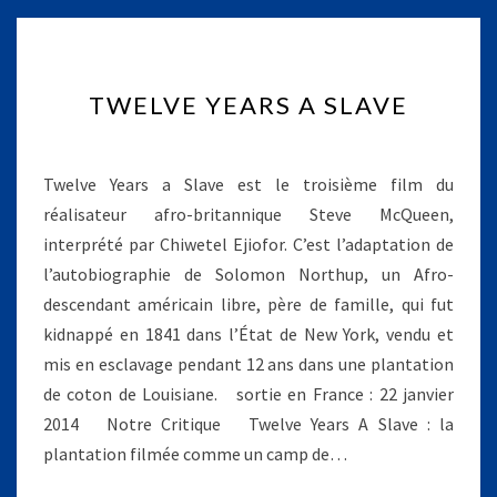
T
TWELVE YEARS A SLAVE
W
E
L
V
Twelve Years a Slave est le troisième film du
E
réalisateur afro-britannique Steve McQueen,
Y
interprété par Chiwetel Ejiofor. C’est l’adaptation de
E
l’autobiographie de Solomon Northup, un Afro-
A
R
descendant américain libre, père de famille, qui fut
S
kidnappé en 1841 dans l’État de New York, vendu et
A
mis en esclavage pendant 12 ans dans une plantation
S
de coton de Louisiane. sortie en France : 22 janvier
L
2014 Notre Critique Twelve Years A Slave : la
A
V
plantation filmée comme un camp de…
E