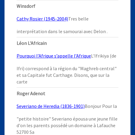
Winsdorf
Cathy Rosier (1945-2004)
Tres belle
interprétation dans le samourai avec Delon .
Léon L'Africain
Pourquoi l’Afrique s’appelle l’Afrique
L'Ifrikiya (de
Ifri) correspond à la région du "Maghreb central"
et sa Capitale fut Carthage. Disons, que sur la
carte
Roger Adenot
Severiano de Heredia (1836-1901)
Bonjour Pour la
"petite histoire" Severiano épousa une jeune fille
d'on les parents possédé un domaine à Lafauche
52700 Sa