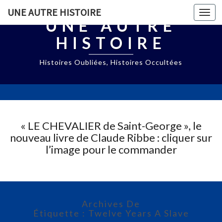
UNE AUTRE HISTOIRE
Togg
UNE AUTRE
navi
HISTOIRE
Histoires Oubliées, Histoires Occultées
« LE CHEVALIER de Saint-George », le
nouveau livre de Claude Ribbe : cliquer sur
l’image pour le commander
Archives De
Étiquette : Twelve Years A Slave