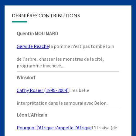
DERNIÈRES CONTRIBUTIONS
Quentin MOLIMARD
Gerville Reache
la pomme n'est pas tombé loin
de l'arbre.. chasser les monstres de la cité,
programme inachevé...
Winsdorf
Cathy Rosier (1945-2004)
Tres belle
interprétation dans le samourai avec Delon .
Léon L'Africain
Pourquoi l’Afrique s’appelle l’Afrique
L'Ifrikiya (de