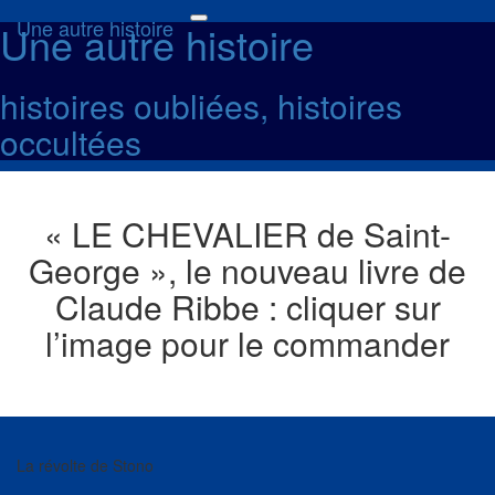
Une autre histoire
Une autre histoire
Toggle
navigation
histoires oubliées, histoires
occultées
« LE CHEVALIER de Saint-
George », le nouveau livre de
Claude Ribbe : cliquer sur
l’image pour le commander
La révolte de Stono