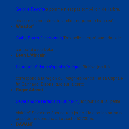
Gerville Reache
la pomme n'est pas tombé loin de l'arbre..
chasser les monstres de la cité, programme inachevé...
Winsdorf
Cathy Rosier (1945-2004)
Tres belle interprétation dans le
samourai avec Delon .
Léon L'Africain
Pourquoi l’Afrique s’appelle l’Afrique
L'Ifrikiya (de Ifri)
correspond à la région du "Maghreb central" et sa Capitale
fut Carthage. Disons, que sur la carte
Roger Adenot
Severiano de Heredia (1836-1901)
Bonjour Pour la "petite
histoire" Severiano épousa une jeune fille d'on les parents
possédé un domaine à Lafauche 52700 Sa
DAWANT