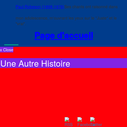
Paul Robeson (1898-1976)
Ses chants ont raisonné dans
mon adolescence, m'ouvrant les yeux sur le "Juste" et le
"vrai".
Page d'accueil
x Close
Une Autre Histoire