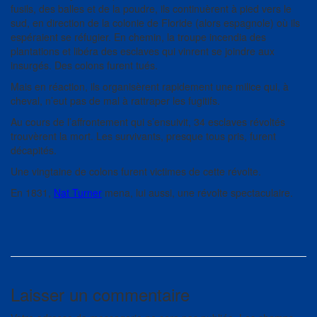
fusils, des balles et de la poudre, ils continuèrent à pied vers le
sud, en direction de la colonie de Floride (alors espagnole) où ils
espéraient se réfugier. En chemin, la troupe incendia des
plantations et libéra des esclaves qui vinrent se joindre aux
insurgés. Des colons furent tués.
Mais en réaction, ils organisèrent rapidement une milice qui, à
cheval, n’eut pas de mal à rattraper les fugitifs.
Au cours de l’affrontement qui s’ensuivit, 34 esclaves révoltés
trouvèrent la mort. Les survivants, presque tous pris, furent
décapités.
Une vingtaine de colons furent victimes de cette révolte.
En 1831,
Nat Turner
mena, lui aussi, une révolte spectaculaire.
Laisser un commentaire