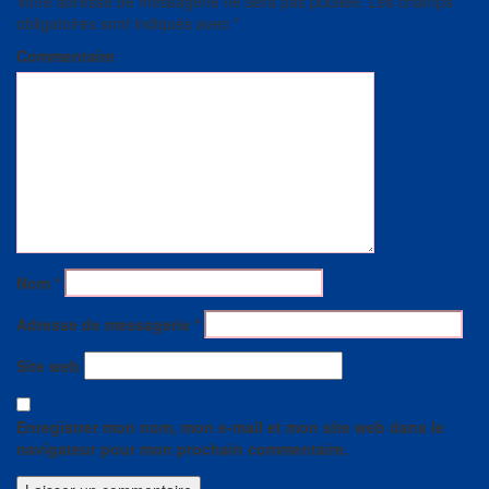
Votre adresse de messagerie ne sera pas publiée.
Les champs
obligatoires sont indiqués avec
*
Commentaire
Nom
*
Adresse de messagerie
*
Site web
Enregistrer mon nom, mon e-mail et mon site web dans le
navigateur pour mon prochain commentaire.