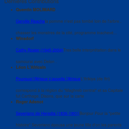
Dernières Contributions
Quentin MOLIMARD
Gerville Reache
la pomme n'est pas tombé loin de l'arbre..
chasser les monstres de la cité, programme inachevé...
Winsdorf
Cathy Rosier (1945-2004)
Tres belle interprétation dans le
samourai avec Delon .
Léon L'Africain
Pourquoi l’Afrique s’appelle l’Afrique
L'Ifrikiya (de Ifri)
correspond à la région du "Maghreb central" et sa Capitale
fut Carthage. Disons, que sur la carte
Roger Adenot
Severiano de Heredia (1836-1901)
Bonjour Pour la "petite
histoire" Severiano épousa une jeune fille d'on les parents