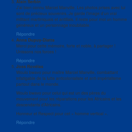
Alain Serbin
J’ai bien connu Marcel Manville. Les photos prises avec lui
sont de précieux souvenirs. Je garde l’image d’un vrai
militant martiniquais et antillais. Il reste pour moi un homme
généreux et un personnage inoubliable.
Répondre
Anna Dupuy-Diatta
Merci pour cette mémoire, forte et noble, à partager !
Unissons nos forces !
Répondre
Joss Rovélas
Woulo bwavo pour maître Marcel Manville, combattant
infatigable de la lutte anticolonialiste et anti-impérialisme
partout dans le monde.
Woulo bwavo pour celui qui est un des pères du
mouvement pour les réparations pour les Africains et les
descendants d’Africains.
Honneur et Respect pour cet « homme vertical ».
Répondre