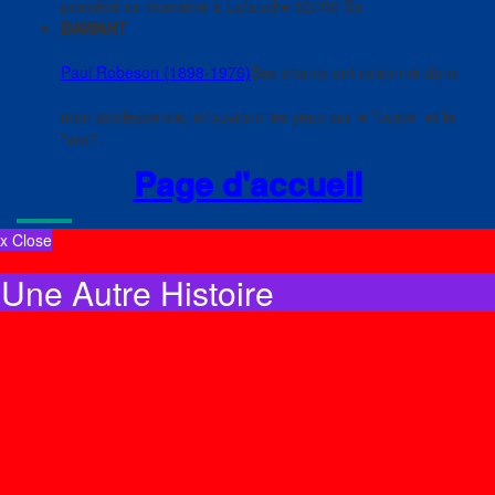
possédé un domaine à Lafauche 52700 Sa
DAWANT
Paul Robeson (1898-1976)
Ses chants ont raisonné dans
mon adolescence, m'ouvrant les yeux sur le "Juste" et le
"vrai".
Page d'accueil
x Close
Une Autre Histoire