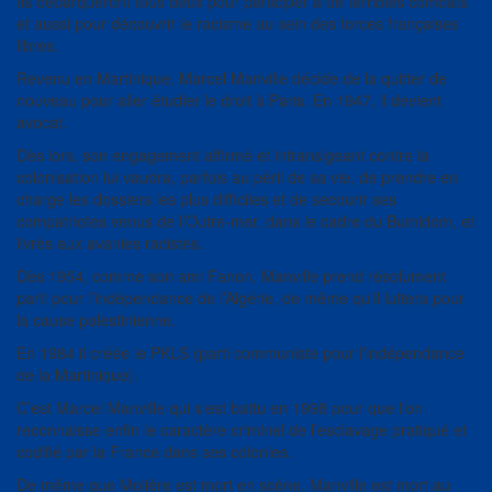
Ils débarqueront tous deux pour participer à de terribles combats
et aussi pour découvrir le racisme au sein des forces françaises
libres.
Revenu en Martinique, Marcel Manville décide de la quitter de
nouveau pour aller étudier le droit à Paris. En 1947, il devient
avocat.
Dès lors, son engagement affirmé et intransigeant contre la
colonisation lui vaudra, parfois au péril de sa vie, de prendre en
charge les dossiers les plus difficiles et de secourir ses
compatriotes venus de l’Outre-mer, dans le cadre du Bumidom, et
livrés aux avanies racistes.
Dès 1954, comme son ami Fanon, Manville prend résolument
parti pour l’indépendance de l’Algérie, de même qu’il luttera pour
la cause palestinienne.
En 1984 il créée le PKLS (parti communiste pour l’indépendance
de la Martinique).
C’est Marcel Manville qui s’est battu en 1998 pour que l’on
reconnaisse enfin le caractère criminel de l’esclavage pratiqué et
codifié par la France dans ses colonies.
De même que Molière est mort en scène, Manville est mort au