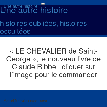
Une autre histoire
Une autre histoire
Toggle
navigation
histoires oubliées, histoires
occultées
« LE CHEVALIER de Saint-
George », le nouveau livre de
Claude Ribbe : cliquer sur
l’image pour le commander
Marcel Manville (1922-1998)