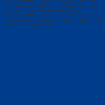
content/uploads/2013/08/Thiaroye-flv.flv img=x:/www.une-autre-
histoire.org/wp-content/uploads/2013/08/Thiaroye-image-video-
Copie.png mp4=x:/www.une-autre-histoire.org/wp-
content/uploads/2013/08/Thiaroye.m4v embed=false share=false
width=300 height=168 dock=true controlbar=over bandwidth=high
autostart=false responsive=16:9 /]