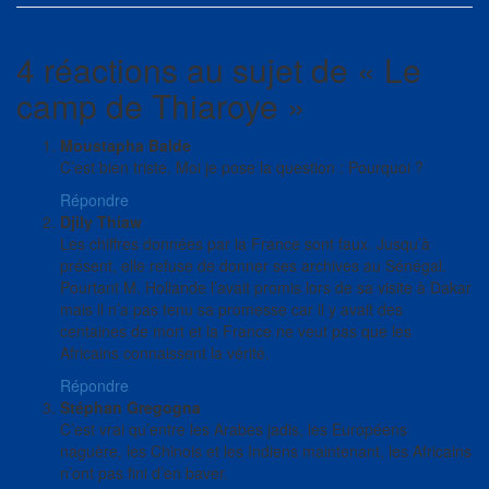
4 réactions au sujet de «
Le
camp de Thiaroye
»
Moustapha Balde
C’est bien triste. Moi je pose la question : Pourquoi ?
Répondre
Djily Thiaw
Les chiffres données par la France sont faux. Jusqu’à
présent, elle refuse de donner ses archives au Sénégal.
Pourtant M. Hollande l’avait promis lors de sa visite à Dakar
mais il n’a pas tenu sa promesse car il y avait des
centaines de mort et la France ne veut pas que les
Africains connaissent la vérité.
Répondre
Stéphan Gregogna
C’est vrai qu’entre les Arabes jadis, les Européens
naguère, les Chinois et les Indiens maintenant, les Africains
n’ont pas fini d’en baver.