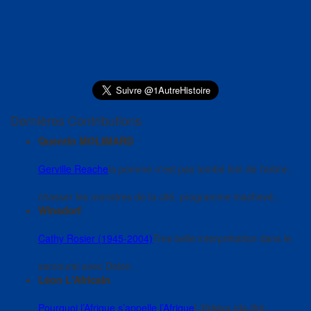
Dernières Contributions
Quentin MOLIMARD
Gerville Reache
la pomme n'est pas tombé loin de l'arbre..
chasser les monstres de la cité, programme inachevé...
Winsdorf
Cathy Rosier (1945-2004)
Tres belle interprétation dans le
samourai avec Delon .
Léon L'Africain
Pourquoi l’Afrique s’appelle l’Afrique
L'Ifrikiya (de Ifri)