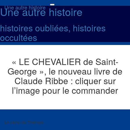
Une autre histoire
Une autre histoire
Toggle
navigation
histoires oubliées, histoires
occultées
« LE CHEVALIER de Saint-
George », le nouveau livre de
Claude Ribbe : cliquer sur
l’image pour le commander
Le camp de Thiaroye