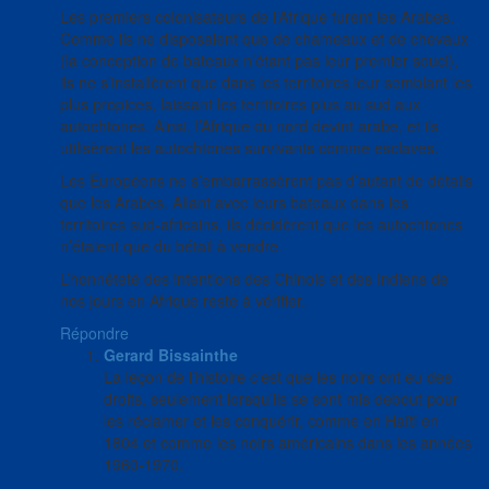
Les premiers colonisateurs de l’Afrique furent les Arabes.
Comme ils ne disposaient que de chameaux et de chevaux
(la conception de bateaux n’étant pas leur premier souci),
ils ne s’installèrent que dans les territoires leur semblant les
plus propices, laissant les territoires plus au sud aux
autochtones. Ainsi, l’Afrique du nord devint arabe, et ils
utilisèrent les autochtones survivants comme esclaves.
Les Européens ne s’embarrassèrent pas d’autant de détails
que les Arabes. Allant avec leurs bateaux dans les
territoires sud-africains, ils décidèrent que les autochtones
n’étaient que du bétail à vendre.
L’honnêteté des intentions des Chinois et des Indiens de
nos jours en Afrique reste à vérifier.
Répondre
Gerard Bissainthe
La leçon de l’histoire c’est que les noirs ont eu des
droits, seulement lorsqu’ils se sont mis debout pour
les réclamer et les conquérir, comme en Haïti en
1804 et comme les noirs américains dans les années
1960-1970.