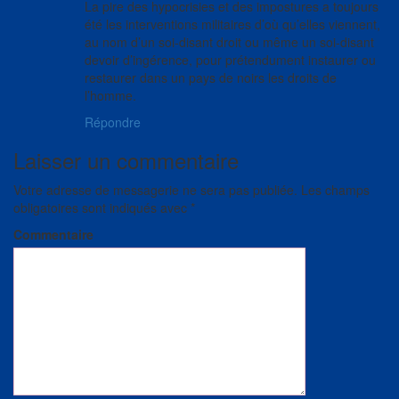
La pire des hypocrisies et des impostures a toujours
été les interventions militaires d’où qu’elles viennent,
au nom d’un soi-disant droit ou même un soi-disant
devoir d’ingérence, pour prétendument instaurer ou
restaurer dans un pays de noirs les droits de
l’homme.
Répondre
Laisser un commentaire
Votre adresse de messagerie ne sera pas publiée.
Les champs
obligatoires sont indiqués avec
*
Commentaire