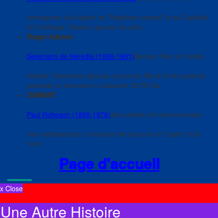
correspond à la région du "Maghreb central" et sa Capitale
fut Carthage. Disons, que sur la carte
Roger Adenot
Severiano de Heredia (1836-1901)
Bonjour Pour la "petite
histoire" Severiano épousa une jeune fille d'on les parents
possédé un domaine à Lafauche 52700 Sa
DAWANT
Paul Robeson (1898-1976)
Ses chants ont raisonné dans
mon adolescence, m'ouvrant les yeux sur le "Juste" et le
"vrai".
Page d'accueil
x Close
Une Autre Histoire