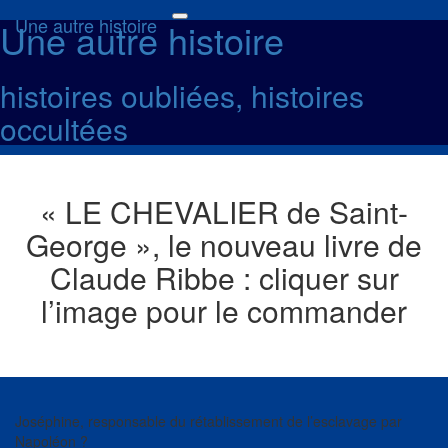
Une autre histoire
Une autre histoire
Toggle
navigation
histoires oubliées, histoires
occultées
« LE CHEVALIER de Saint-
George », le nouveau livre de
Claude Ribbe : cliquer sur
l’image pour le commander
Joséphine, responsable du rétablissement de l’esclavage par
Napoléon ?