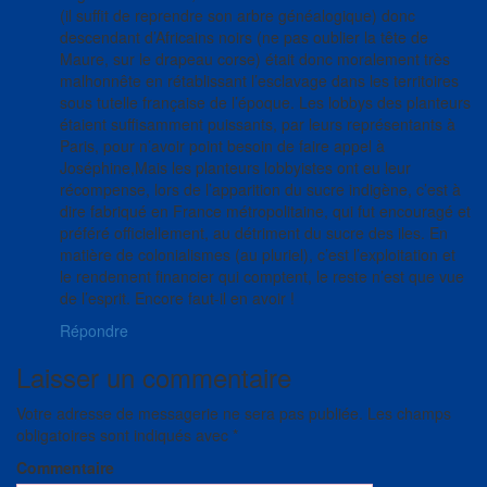
(il suffit de reprendre son arbre généalogique) donc
descendant d’Africains noirs (ne pas oublier la tête de
Maure, sur le drapeau corse) était donc moralement très
malhonnête en rétablissant l’esclavage dans les territoires
sous tutelle française de l’époque. Les lobbys des planteurs
étaient suffisamment puissants, par leurs représentants à
Paris, pour n’avoir point besoin de faire appel à
Joséphine,Mais les planteurs lobbyistes ont eu leur
récompense, lors de l’apparition du sucre indigène, c’est à
dire fabriqué en France métropolitaine, qui fut encouragé et
préféré officiellement, au détriment du sucre des iles. En
matière de colonialismes (au pluriel), c’est l’exploitation et
le rendement financier qui comptent, le reste n’est que vue
de l’esprit. Encore faut-il en avoir !
Répondre
Laisser un commentaire
Votre adresse de messagerie ne sera pas publiée.
Les champs
obligatoires sont indiqués avec
*
Commentaire