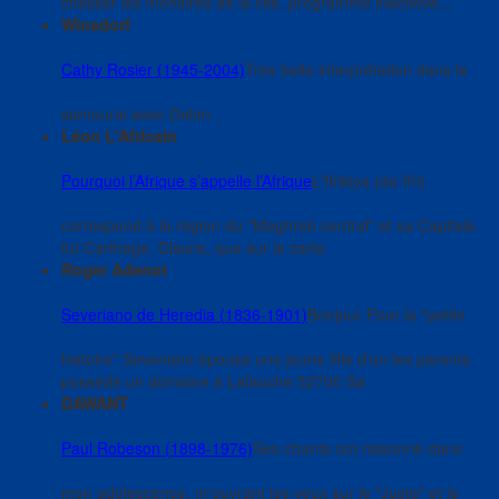
chasser les monstres de la cité, programme inachevé...
Winsdorf
Cathy Rosier (1945-2004)
Tres belle interprétation dans le
samourai avec Delon .
Léon L'Africain
Pourquoi l’Afrique s’appelle l’Afrique
L'Ifrikiya (de Ifri)
correspond à la région du "Maghreb central" et sa Capitale
fut Carthage. Disons, que sur la carte
Roger Adenot
Severiano de Heredia (1836-1901)
Bonjour Pour la "petite
histoire" Severiano épousa une jeune fille d'on les parents
possédé un domaine à Lafauche 52700 Sa
DAWANT
Paul Robeson (1898-1976)
Ses chants ont raisonné dans
mon adolescence, m'ouvrant les yeux sur le "Juste" et le