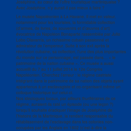
Joséphine, au cœur de l’offre touristique martiniquaise ?
Avec Joséphine, n’y aurait-il pas mieux à faire ?
Le musée Napoléonien à La Havane. Il met en valeur,
notamment pour les touristes, la formidable collection
(d’armes, de livres, de souvenirs et d’œuvres d’art)
évocatrice de Napoléon Bonaparte rassemblée par Julio
Lobo Olavarría, un richissime cubain passionné et
admirateur de l’empereur. Suite à son exil après la
révolution cubaine, sa collection, l’une des plus importantes
du monde sur ce personnage, est passée dans… « le
patrimoine de la nation cubaine ». Ce musée a aussi
accueilli du 7 au 11 juillet 2014 le 12e Congrès
Napoléonien. Cherchez l’erreur : le régime castriste
intégrant dans le patrimoine de sa nation des objets ayant
appartenus à un esclavagiste et co-organisant même un
colloque historique sur celui-ci.
Nos idéologues locaux, par ailleurs thuriféraires de ce
régime, auraient-ils raté un épisode (ou une leçon ?)
lorsqu’il souhaite éradiquer l’image de Joséphine de
l’histoire de la Martinique, la rendant responsable du
rétablissement de l’esclavage dans les colonies non-
occupées par les Anglais en 1802 (c’est-à-dire la