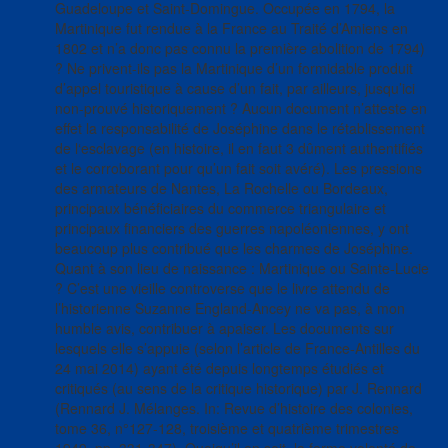
Guadeloupe et Saint-Domingue. Occupée en 1794, la
Martinique fut rendue à la France au Traité d’Amiens en
1802 et n’a donc pas connu la première abolition de 1794)
? Ne privent-ils pas la Martinique d’un formidable produit
d’appel touristique à cause d’un fait, par ailleurs, jusqu’ici
non-prouvé historiquement ? Aucun document n’atteste en
effet la responsabilité de Joséphine dans le rétablissement
de l‘esclavage (en histoire, il en faut 3 dûment authentifiés
et le corroborant pour qu’un fait soit avéré). Les pressions
des armateurs de Nantes, La Rochelle ou Bordeaux,
principaux bénéficiaires du commerce triangulaire et
principaux financiers des guerres napoléoniennes, y ont
beaucoup plus contribué que les charmes de Joséphine.
Quant à son lieu de naissance : Martinique ou Sainte-Lucie
? C’est une vieille controverse que le livre attendu de
l’historienne Suzanne England-Ancey ne va pas, à mon
humble avis, contribuer à apaiser. Les documents sur
lesquels elle s’appuie (selon l’article de France-Antilles du
24 mai 2014) ayant été depuis longtemps étudiés et
critiqués (au sens de la critique historique) par J. Rennard
(Rennard J. Mélanges. In: Revue d’histoire des colonies,
tome 36, n°127-128, troisième et quatrième trimestres