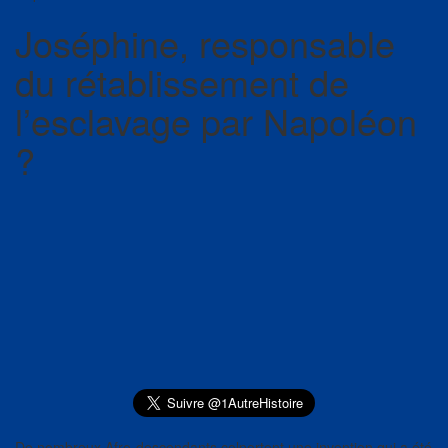
Joséphine, responsable
du rétablissement de
l’esclavage par Napoléon
?
De nombreux Afro-descendants colportent une invention qui a été