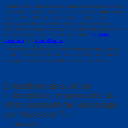
Napoléon, sans léser son épouse (puisque l’esclavage n’avait pas
été pas aboli en Martinique du fait de l’occupation anglaise) aurait
pu, en 1802, maintenir le
statu quo
dans les colonies où
l’esclavage avait été aboli. Il n’en fit rien. Ce fut une décision
personnelle et absurde dictée par une négrophobie haineuse et la
jalousie que lui inspiraient des hommes tels que
Toussaint-
Louverture
ou le
général Dumas
.
Il est vraiment déplorable que des Afro-descendants, plutôt que
d’avoir le courage de dénoncer le crime de Napoléon, colportent
les excuses sexistes que Napoléon lui-même a inventées.
2 réactions au sujet de
«
Joséphine, responsable du
rétablissement de l’esclavage
par Napoléon ?
»
Marc SEFIL