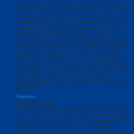
elle évoluait. Il ne s’agit pas non plus d’en faire l’apologie. Il
s’agit en toute liberté, en toute conscience de ce que nous
sommes et surtout libérés de tout esclavage (mais mental
celui-là) d’utiliser la renommée internationale (voire même
mondiale) d’un personnage de l’histoire martiniquaise pour
en faire un produit touristique porteur et par là même en
profiter pour faire connaître au monde entier d’autres pans
de notre histoire, notamment… la période esclavagiste. Et,
ce faisant, le rôle joué dans cette histoire par la caste à
laquelle appartenait Joséphine… il y a là une dialectique
fructueuse à défricher. En un mot d’exploiter TOUTES nos
potentialités et atouts pour redorer l’éclat de notre tourisme
pour en faire un secteur créateur d’emplois. Dot ka
eksplwaté’y ! Mé nou, nou za koupé tèt -li ! Apwézan yo lé
dépotjolé’y !
Répondre
Philippe Gaslonde
Errement anti-historique, colporté par des esprits sectaires
-suivez mon regard- et surtout répétant à l’envi ce qu’ils ont
entendu, sans aucune vérification. Il est évidement facile et
pratique, dès lors, d’accuser une morte. Napoléon,
originaire de Corse, étant lui-même descendant de Maure