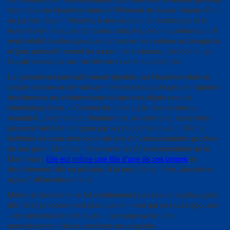
répandue par Napoléon dans le
Mémorial de Sainte-Hélène.
Pour
se justifier devant l’histoire, à une époque où l’esclavage et la
traite étaient attaqués de toutes parts, Napoléon a prétendu qu’il
avait rétabli l’esclavage sous la pression des colons esclavagistes
et plus particulièrement de sa première épouse, Joséphine, qui
l’aurait convaincu sur l’oreiller de revenir au code noir.
L’argument est particulièrement ignoble, car Napoléon était un
raciste comme on en voit rarement et se souciait peu de l’opinion
des femmes qui n’étaient pour lui que des objets sexuels
interchangeables. « Comme les chiens, j’ai mes saisons »,
avouait-il. Joséphine de Beauharnais, au contraire, ne semble
pas avoir été très marquée par le préjugé de couleur. Elle fut
habituée dès son enfance à voir des Afro-descendantes proches
de son père. Elle fit de même avec les Afro-descendants de la
Martinique.
Elle eut même une fille d’une de ces unions
et,
discrètement, elle en prit soin. À la mort de sa mère, Joséphine
signa 7 affranchissements.
Même si Joséphine ne fut certainement pas une antiesclavagiste,
elle l’était probablement plus que son mari qui ne l’avait épousée
– en connaissance de cause – que pour sa fortune
essentiellement liée au système esclavagiste.