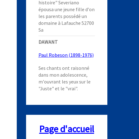
histoire" Severiano
épousa une jeune fille d'on
les parents possédé un
domaine à Lafauche 52700
Sa
DAWANT
Paul Robeson (1898-1976)
Ses chants ont raisonné
dans mon adolescence,
m'ouvrant les yeux sur le
"Juste" et le "vrai".
Page d'accueil