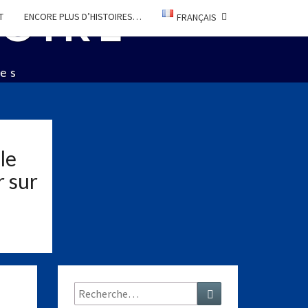
TOIRE
T
ENCORE PLUS D’HISTOIRES…
FRANÇAIS
ées
le
r sur
Rechercher :
Recherche