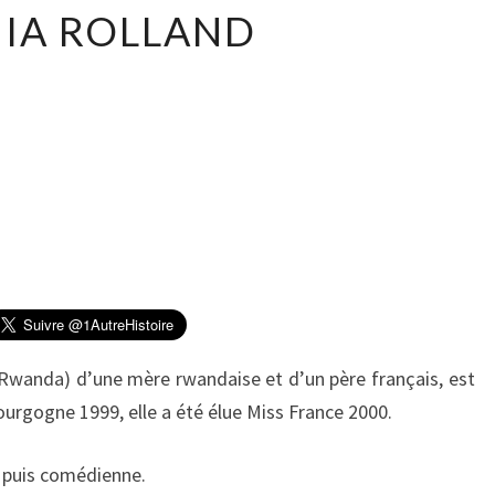
S
IA ROLLAND
O
N
I
A
R
O
L
L
A
N
D
 (Rwanda) d’une mère rwandaise et d’un père français, est
ourgogne 1999, elle a été élue Miss France 2000.
 puis comédienne.