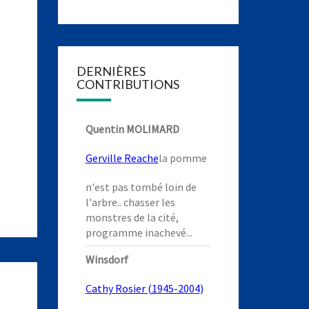
DERNIÈRES
CONTRIBUTIONS
Quentin MOLIMARD
Gerville Reache
la pomme
n'est pas tombé loin de
l'arbre.. chasser les
monstres de la cité,
programme inachevé...
Winsdorf
Cathy Rosier (1945-2004)