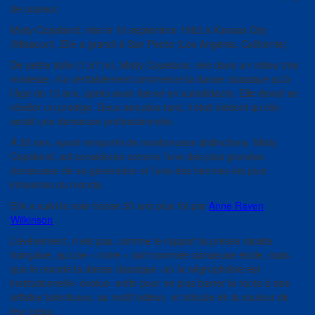
de couleur.
Misty Copeland, née le 10 septembre 1982 à Kansas City
(Missouri). Elle a grandi à San Pedro (Los Angeles, Californie).
De petite taille (1,57 m), Misty Copeland, née dans un milieu très
modeste, n’a véritablement commencé la danse classique qu’à
l’âge de 13 ans, après avoir dansé en autodidacte. Elle devait se
révéler un prodige. Deux ans plus tard, il était évident qu’elle
serait une danseuse professionnelle.
À 32 ans, ayant remporté de nombreuses distinctions, Misty
Copeland, est considérée comme l’une des plus grandes
danseuses de sa génération et l’une des femmes les plus
influentes du monde.
Elle a suivi la voie tracée 50 ans plus tôt par
Anne Raven
Wilkinson
.
L’événement, n’est pas, comme le rapport la presse raciste
française, qu’une « noire » soit nommée danseuse étoile, mais
que le monde la danse classique -où la négrophobie est
institutionnelle- évolue enfin pour ne plus barrer la route à des
artistes talentueux, au motif odieux et ridicule de la couleur de
leur peau.