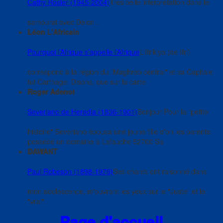
Cathy Rosier (1945-2004)
Tres belle interprétation dans le
samourai avec Delon .
Léon L'Africain
Pourquoi l’Afrique s’appelle l’Afrique
L'Ifrikiya (de Ifri)
correspond à la région du "Maghreb central" et sa Capitale
fut Carthage. Disons, que sur la carte
Roger Adenot
Severiano de Heredia (1836-1901)
Bonjour Pour la "petite
histoire" Severiano épousa une jeune fille d'on les parents
possédé un domaine à Lafauche 52700 Sa
DAWANT
Paul Robeson (1898-1976)
Ses chants ont raisonné dans
mon adolescence, m'ouvrant les yeux sur le "Juste" et le
"vrai".
Page d'accueil