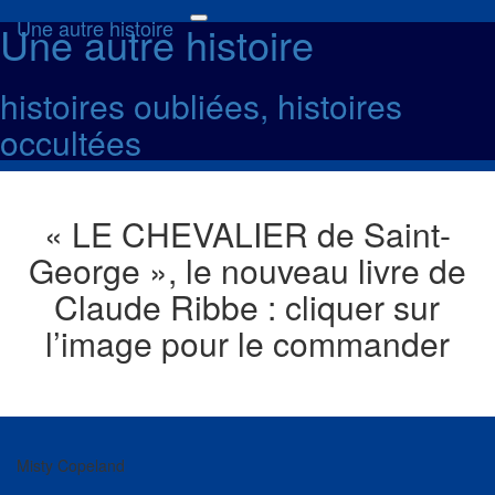
Une autre histoire
Une autre histoire
Toggle
navigation
histoires oubliées, histoires
occultées
« LE CHEVALIER de Saint-
George », le nouveau livre de
Claude Ribbe : cliquer sur
l’image pour le commander
Misty Copeland