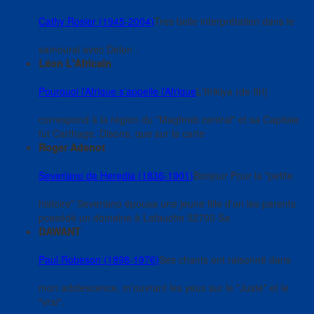
Cathy Rosier (1945-2004)
Tres belle interprétation dans le
samourai avec Delon .
Léon L'Africain
Pourquoi l’Afrique s’appelle l’Afrique
L'Ifrikiya (de Ifri)
correspond à la région du "Maghreb central" et sa Capitale
fut Carthage. Disons, que sur la carte
Roger Adenot
Severiano de Heredia (1836-1901)
Bonjour Pour la "petite
histoire" Severiano épousa une jeune fille d'on les parents
possédé un domaine à Lafauche 52700 Sa
DAWANT
Paul Robeson (1898-1976)
Ses chants ont raisonné dans
mon adolescence, m'ouvrant les yeux sur le "Juste" et le
"vrai".