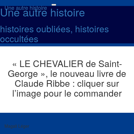
Une autre histoire
Une autre histoire
Toggle
navigation
histoires oubliées, histoires
occultées
« LE CHEVALIER de Saint-
George », le nouveau livre de
Claude Ribbe : cliquer sur
l’image pour le commander
Magali Léger