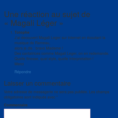
Une réaction au sujet de
«
Magali Léger
»
Totophe
J’ai decouvert Magali Leger sur internet en écoutant la
musique de Rameau,
alors je dis : bravo Madame !
Des cantatrices comme Magali Leger, on en redemande.
Quelle finesse, quel style, quelle interpretation !
Merci
Répondre
Laisser un commentaire
Votre adresse de messagerie ne sera pas publiée.
Les champs
obligatoires sont indiqués avec
*
Commentaire