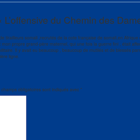
 «
L’offensive du Chemin des Dam
de tirailleurs somali ,recrutés de la cote française de somali,en Afrique
it mon propre grand-père maternel, qui une fois la guerre fini , était aff
militaire. Il y avait eu beaucoup , beaucoup de mutilés et de blessés par
ière ligne.
 champs obligatoires sont indiqués avec
*