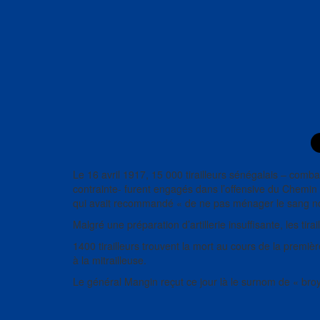
Le 16 avril 1917, 15 000 tirailleurs sénégalais – combat
contrainte- furent engagés dans l’offensive du Chemin
qui avait recommandé « de ne pas ménager le sang no
Malgré une préparation d’artillerie insuffisante, les ti
1400 tirailleurs trouvent la mort au cours de la premiè
à la mitrailleuse.
Le général Mangin reçut ce jour là le surnom de « broy