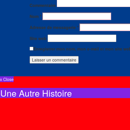
Commentaire
Nom
*
Adresse de messagerie
*
Site web
Enregistrer mon nom, mon e-mail et mon site we
x Close
Une Autre Histoire