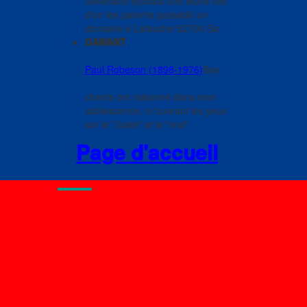
Severiano épousa une jeune fille
d'on les parents possédé un
domaine à Lafauche 52700 Sa
DAWANT
Paul Robeson (1898-1976)
Ses
chants ont raisonné dans mon
adolescence, m'ouvrant les yeux
sur le "Juste" et le "vrai".
Page d'accueil