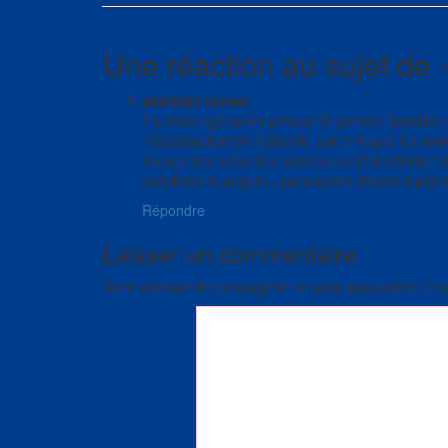
Une réaction au sujet de
abdillahi ismael
Il y avait également présent le premier bataillon 
l’est(actuellement Djibouti), parmi lequel il y ava
service des soins des armées ou il fut infirmier 
bataillons étrangers , qui souvent étaient à prem
Répondre
Laisser un commentaire
Votre adresse de messagerie ne sera pas publiée.
Les