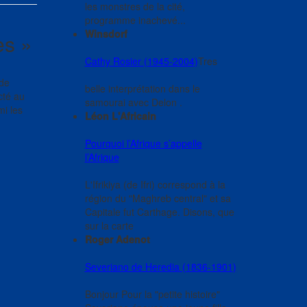
les monstres de la cité,
programme inachevé...
Winsdorf
es
»
Cathy Rosier (1945-2004)
Tres
 de
belle interprétation dans le
ecté au
samourai avec Delon .
mi les
Léon L'Africain
Pourquoi l’Afrique s’appelle
l’Afrique
L'Ifrikiya (de Ifri) correspond à la
région du "Maghreb central" et sa
Capitale fut Carthage. Disons, que
sur la carte
Roger Adenot
Severiano de Heredia (1836-1901)
Bonjour Pour la "petite histoire"