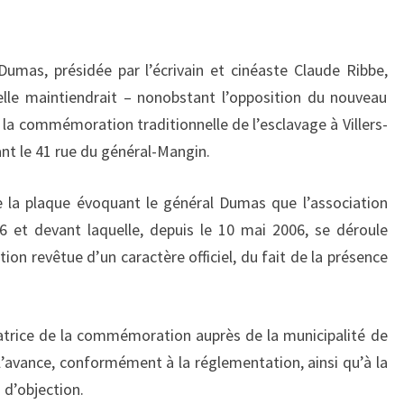
C
I
A
umas, présidée par l’écrivain et cinéaste Claude Ribbe,
T
I
’elle maintiendrait – nonobstant l’opposition du nouveau
O
 – la commémoration traditionnelle de l’esclavage à Villers-
N
ant le 41 rue du général-Mangin.
D
E
e la plaque évoquant le général Dumas que l’association
S
A
06 et devant laquelle, depuis le 10 mai 2006, se déroule
M
n revêtue d’un caractère officiel, du fait de la présence
I
S
D
satrice de la commémoration auprès de la municipalité de
U
à l’avance, conformément à la réglementation, ainsi qu’à la
G
E
u d’objection.