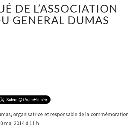
C
 DE L’ASSOCIATION
O
M
DU GENERAL DUMAS
M
U
N
I
Q
U
É
D
E
L
’
A
S
Dumas, organisatrice et responsable de la commémoration
S
 10 mai 2014 à 11 h
O