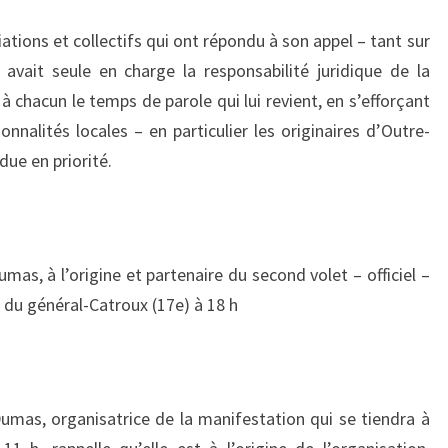
N
E
tions et collectifs qui ont répondu à son appel – tant sur
R
e avait seule en charge la responsabilité juridique de la
A
 à chacun le temps de parole qui lui revient, en s’efforçant
L
nnalités locales – en particulier les originaires d’Outre-
D
U
due en priorité.
M
A
S
as, à l’origine et partenaire du second volet – officiel –
e du général-Catroux (17e) à 18 h
umas, organisatrice de la manifestation qui se tiendra à