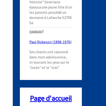
histoire" Severiano
épousa une jeune fille d'on
les parents possédé un
domaine à Lafauche 52700
Sa
DAWANT
Paul Robeson (1898-1976)
Ses chants ont raisonné
dans mon adolescence,
m'ouvrant les yeux sur le
"Juste" et le "vrai".
Page d'accueil