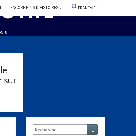
TOIRE
T
ENCORE PLUS D’HISTOIRES…
FRANÇAIS
ées
le
r sur
Rechercher :
Recherche