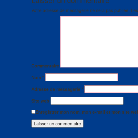
Votre adresse de messagerie ne sera pas publiée.
Les
Commentaire
Nom
*
Adresse de messagerie
*
Site web
Enregistrer mon nom, mon e-mail et mon site we