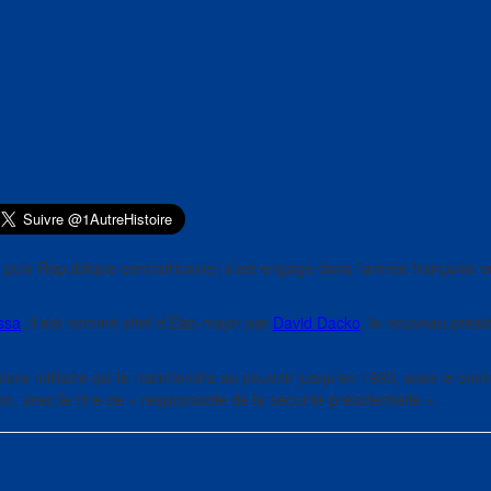
puis République centrafricaine) s’est engagé dans l’armée française 
ssa
, il est nommé chef d’État-major par
David Dacko
, le nouveau prési
ure militaire qui le maintiendra au pouvoir jusqu’en 1993, sous le cont
on, avec le titre de « responsable de la sécurité présidentielle ».