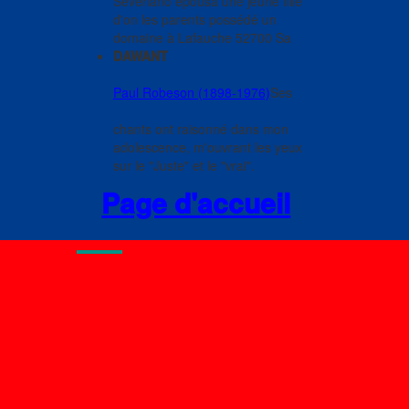
Severiano épousa une jeune fille
d'on les parents possédé un
domaine à Lafauche 52700 Sa
DAWANT
Paul Robeson (1898-1976)
Ses
chants ont raisonné dans mon
adolescence, m'ouvrant les yeux
sur le "Juste" et le "vrai".
Page d'accueil