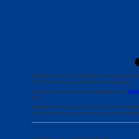
André Kolingba, né en 1936 à Bangui (Oubangui Chari 
et y a fait carrière comme officier de transmissions.
Ayant exercé des fonctions d’ambassadeur sous
Boka
1979.
Kolingba renverse Dacko en 1981 et instaure une dictat
fait d’un officier français, le colonel Jean-Claude Manti
Laisser un commentaire