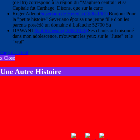
(de Ifri) correspond à la région du "Maghreb central" et sa
Capitale fut Carthage. Disons, que sur la carte
Roger Adenot
Severiano de Heredia (1836-1901)
Bonjour Pour
la "petite histoire" Severiano épousa une jeune fille d'on les
parents possédé un domaine à Lafauche 52700 Sa
DAWANT
Paul Robeson (1898-1976)
Ses chants ont raisonné
dans mon adolescence, m'ouvrant les yeux sur le "Juste" et le
"vrai".
Page d'accueil
x Close
Une Autre Histoire