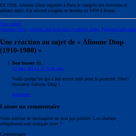
En 1956, Alioune Diop organise à Paris le congrès des écrivains et
artistes noirs. Un second congrès se tiendra en 1959 à Rome.
Non classé
Alioune Diop
,
congrès des écrivains et artistes noirs
,
Présence africaine
Une réaction au sujet de «
Alioune Diop
(1910-1980)
»
Ben busser
dit :
15 mai 2014 à 21 h 06 min
Voilà quelqu’un qui a fait œuvre utile pour la posterité .Merci
monsieur Alioune Diop !
Répondre
Laisser un commentaire
Votre adresse de messagerie ne sera pas publiée.
Les champs
obligatoires sont indiqués avec
*
Commentaire