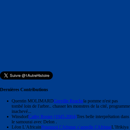
Dernières Contributions
Quentin MOLIMARD
Gerville Reache
la pomme n'est pas
tombé loin de l'arbre.. chasser les monstres de la cité, programme
inachevé...
Winsdorf
Cathy Rosier (1945-2004)
Tres belle interprétation dans
le samourai avec Delon .
Léon L'Africain
Pourquoi l’Afrique s’appelle l’Afrique
L'Ifrikiya