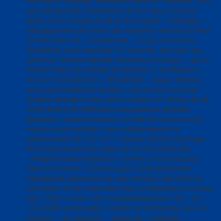
Australie et Océanie), demeurant sous les Tropiques, n’ont
pas subi grandes modifications de leur peau ou de leur
faciès, si l’on excepte le fait qu’ils se soient « mélangés »
biologiquement plus tard à des migrations venues du Nord
en Inde (pour les « leucodermes », ce qui a donné les
Dravidiens) et en Indonésie. En revanche, tous ceux qui
opté pour d’autres latitudes nordiques en Eurasie — par le
Proche-Orient, les détroits de Gibraltar ou de Messine —
se sont non seulement « démélanisés » (peau, cheveux,
yeux) par insuffisance de soleil, mais encore ont perdu
quelque aptitude à mieux gérer l’espace (cf. danse) du fait
d’une dizaine de millénaires sous plusieurs périodes
glaciaires. L’espèce humaine, à l’instar de la race canine,
mais en moins accéléré, varie individuellement et
collectivement de 10 à 15 %. Tous les chiens et les loups
de la terre peuvent se croiser car ils n’ont jamais été
« éloignés assez longtemps » comme ce fut le cas pour
l’âne et le cheval ! C’est pourquoi, unicité et diversité
s’appliquant également à la race humaine, des frères et
des soeurs ne se ressemblent pas complètement au niveau
des « dons » innés, voire morphologiquement, etc… etc…
La Caraïbe esclavagiste, insulaire et continentale, qui a vu
confluer — en raccourci — toutes les « variantes »