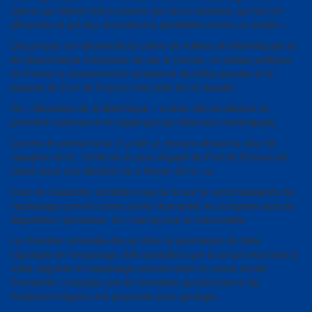
colons qui étaient très humains aec leurs esclaves, qui les ont
affranchis et qui leur donnaient la possibilité d’avoir un métier ».
Ces propos ont déclenché la colère de milliers de Martiniquais et
de descendants d’esclaves de par le monde. La classe politique
en France a unanimement condamné de telles paroles et le
parquet de Fort de France s’est saisi de ce dossier.
Ce « Monsieur de la Martinique » a donc été condamné en
première instance et en appel par les tribunaux martiniquais.
Comme le permet la loi, il a fait un recours devant la cour de
cassation et là : l’arrêt de la cour d’appel de Fort de France est
cassé dans une décision du 5 février 2013. La
Cour de Cassation considère que la loi sur la reconnaissance de
l’esclavage comme crime contre l’humanité ne comporte aucune
disposition répressive. Ce n’est qu’une loi mémorielle.
La chambre criminelle donne donc la permission de faire
l’apologie de l’esclavage. Elle considère que la loi qui reconnait la
traite négrière et l’esclavage comme étant un crime contre
l’humanité, n’est pas une loi normative qui peut servir de
fondement légal à une poursuite pour apologie.