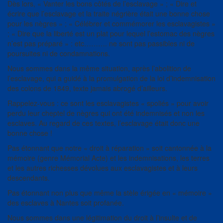
Dès lors, « Vanter les bons côtés de l’esclavage » ; « Dire et
écrire que l’esclavage et la traite négrière était une bonne chose
pour les nègres » ; « Célébrer et commémorer les esclavagistes »
; « Dire que la liberté est un plat pour lequel l’estomac des nègres
n’est pas préparé » : etc………. ne sont pas passibles ni de
poursuites ni de condamnations.
Nous sommes dans la même situation, après l’abolition de
l’esclavage, qui a guidé à la promulgation de la loi d’indemnisation
des colons de 1849, texte jamais abrogé d’ailleurs.
Rappelez-vous : ce sont les esclavagistes « spoliés » pour avoir
perdu leur cheptel de nègres qui ont été indemnisés et non les
esclaves. Au regard de ces textes, l’esclavage était donc une
bonne chose !
Pas étonnant que notre « droit à réparation » soit cantonnée à la
mémoire (genre Mémorial Acte) et les indemnisations, les terres
et les autres richesses dévolues aux esclavagistes et à leurs
descendants.
Pas étonnant non plus que même la stèle érigée en « mémoire »
des esclaves à Nantes soit profanée.
Nous sommes dans une légitimation du droit à l’insulte et de