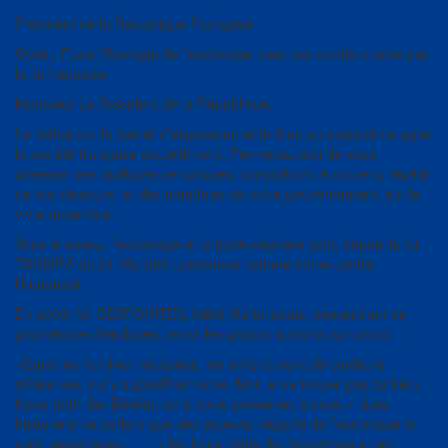
Président de la République Française
Objet : Faire l’Apologie de l’esclavage n’est pas condamnable par
la loi française.
Monsieur Le Président de la République,
Un débat sur la liberté d’expression et le droit au blasphème agite
la société française actuellement. Permettez moi de vous
adresser ces quelques remarques, considérant le contenu répété
de vos discours, et des membres de votre gouvernement, sur le
vivre ensemble.
Vous le savez, l’esclavage et la traite négrière sont, depuis la loi
TAUBIRA du 21 Mai 2001,reconnus comme crime contre
l’humanité.
En 2009, M. DESPOINTES, béké Martiniquais, descendant de
propriétaire d’esclaves, tenait les propos suivants sur canal+ :
«Dans les familles métissées, les enfants sont de couleurs
différentes, il n’y a pasd’harmonie. Moi, je ne trouve pas ça bien.
Nous (ndlr: les Békés), on a voulu préserver la race.» «Les
historiens ne parlent que des aspects négatifs de l’esclavage et
c’est regrettable» ……« les bons côtés de l’esclavage et les