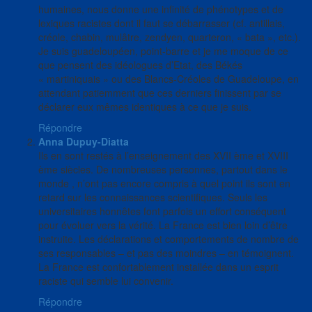
humaines, nous donne une infinité de phénotypes et de
lexiques racistes dont il faut se débarrasser (cf. antillais,
créole, chabin, mulâtre, zendyen, quarteron, « bata », etc.).
Je suis guadeloupéen, point-barre et je me moque de ce
que pensent des idéologues d’Etat, des Békés
« martiniquais » ou des Blancs-Créoles de Guadeloupe, en
attendant patiemment que ces derniers finissent par se
déclarer eux mêmes identiques à ce que je suis.
Répondre
Anna Dupuy-Diatta
Ils en sont restés à l’enseignement des XVII ème et XVIII
ème siècles. De nombreuses personnes, partout dans le
monde , n’ont pas encore compris à quel point ils sont en
retard sur les connaissances scientifiques. Seuls les
universitaires honnêtes font parfois un effort conséquent
pour évoluer vers la vérité. La France est bien loin d’être
instruite. Les déclarations et comportements de nombre de
ses responsables – et pas des moindres – en témoignent.
La France est confortablement installée dans un esprit
raciste qui semble lui convenir.
Répondre