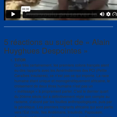
5 réactions au sujet de «
Alain
Huyghues Despointes
»
TITOR
Que très certainement, les premiers colons français aient
eu des rapports avec les Amérindiennes des PCI (Petite
Caraïbes Insulaires), ce n’est pas ce qui importe. La race
humaine étant unique et monogénétiquement africaine, le
croisement de deux êtres humains n’est pas un
« métissage » à proprement parler. C’est le dernier quart
du 20ème siècle qui a définitivement réglé son compte au
racisme, d’abord par les fouilles anthropologiques, puis par
la génétique. Les premiers migrants africains qui sont partis
vers l’Est (Inde, îles Andémans, Insulinde, Papouasie,