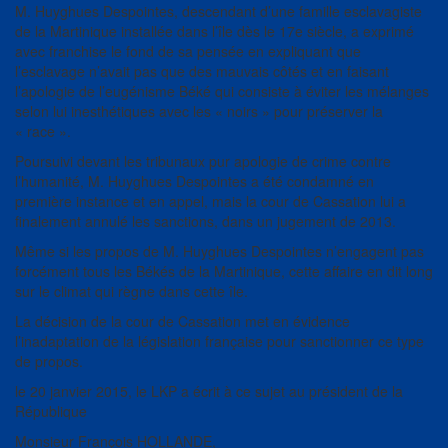
M. Huyghues Despointes, descendant d’une famille esclavagiste
de la Martinique installée dans l’île dès le 17e siècle, a exprimé
avec franchise le fond de sa pensée en expliquant que
l’esclavage n’avait pas que des mauvais côtés et en faisant
l’apologie de l’eugénisme Béké qui consiste à éviter les mélanges
selon lui inesthétiques avec les « noirs » pour préserver la
« race ».
Poursuivi devant les tribunaux pur apologie de crime contre
l’humanité, M. Huyghues Despointes a été condamné en
première instance et en appel, mais la cour de Cassation lui a
finalement annulé les sanctions, dans un jugement de 2013.
Même si les propos de M. Huyghues Despointes n’engagent pas
forcément tous les Békés de la Martinique, cette affaire en dit long
sur le climat qui règne dans cette île.
La décision de la cour de Cassation met en évidence
l’inadaptation de la législation française pour sanctionner ce type
de propos.
le 20 janvier 2015, le LKP a écrit à ce sujet au président de la
République
Monsieur François HOLLANDE,