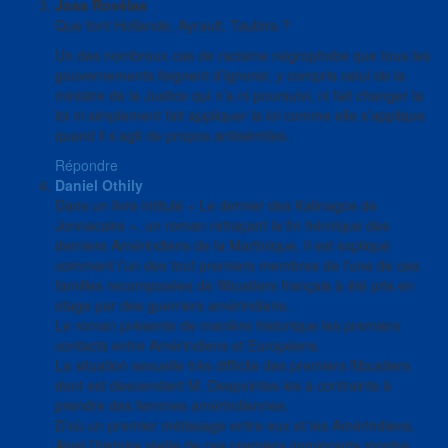
Joss Rovélas
Que font Hollande, Ayrault, Taubira ?
Un des nombreux cas de racisme négrophobe que tous les
gouvernements feignent d’ignorer, y compris celui de la
ministre de la Justice qui n’a ni poursuivi, ni fait changer la
loi ni simplement fait appliquer la loi comme elle s’applique
quand il s’agit de propos antisémites.
Répondre
Daniel Othily
Dans un livre intitulé « Le dernier des Kalinagos de
Jonnacaire », un roman retraçant la fin héroïque des
derniers Amérindiens de la Martinique, il est expliqué
comment l’un des tout premiers membres de l’une de ces
familles recomposées de flibustiers français à été pris en
otage par des guerriers amérindiens.
Le roman présente de manière historique les premiers
contacts entre Amérindiens et Européens.
La situation sexuelle très difficile des premiers flibustiers
dont est descendant M. Despointes les a contraints à
prendre des femmes amérindiennes.
D’où un premier métissage entre eux et les Amérindiens.
Ainsi l’histoire réelle de ces premiers immigrants montre