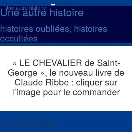
Une autre histoire
Une autre histoire
Toggle
navigation
histoires oubliées, histoires
occultées
« LE CHEVALIER de Saint-
George », le nouveau livre de
Claude Ribbe : cliquer sur
l’image pour le commander
Alain Huyghues Despointes