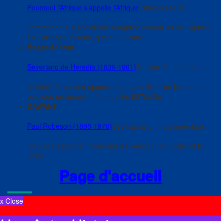
Pourquoi l’Afrique s’appelle l’Afrique
L'Ifrikiya (de Ifri)
correspond à la région du "Maghreb central" et sa Capitale
fut Carthage. Disons, que sur la carte
Roger Adenot
Severiano de Heredia (1836-1901)
Bonjour Pour la "petite
histoire" Severiano épousa une jeune fille d'on les parents
possédé un domaine à Lafauche 52700 Sa
DAWANT
Paul Robeson (1898-1976)
Ses chants ont raisonné dans
mon adolescence, m'ouvrant les yeux sur le "Juste" et le
"vrai".
Page d'accueil
x Close