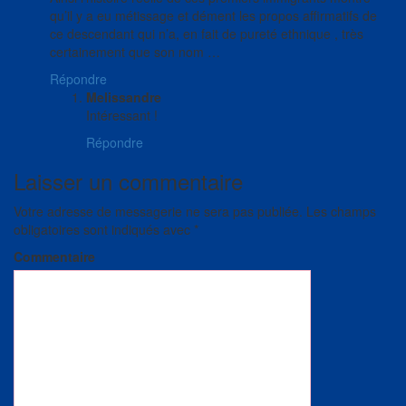
qu’il y a eu métissage et dément les propos affirmatifs de
ce descendant qui n’a, en fait de pureté ethnique , très
certainement que son nom …
Répondre
Melissandre
Intéressant !
Répondre
Laisser un commentaire
Votre adresse de messagerie ne sera pas publiée.
Les champs
obligatoires sont indiqués avec
*
Commentaire