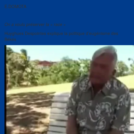
E.DOMOTA
On a voulu préserver la « race »
Huyghues Despointes explique la politique d’eugénisme des
Békés