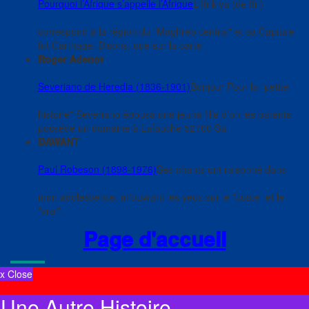
Pourquoi l’Afrique s’appelle l’Afrique
L'Ifrikiya (de Ifri)
correspond à la région du "Maghreb central" et sa Capitale
fut Carthage. Disons, que sur la carte
Roger Adenot
Severiano de Heredia (1836-1901)
Bonjour Pour la "petite
histoire" Severiano épousa une jeune fille d'on les parents
possédé un domaine à Lafauche 52700 Sa
DAWANT
Paul Robeson (1898-1976)
Ses chants ont raisonné dans
mon adolescence, m'ouvrant les yeux sur le "Juste" et le
"vrai".
Page d'accueil
x Close
Une Autre Histoire