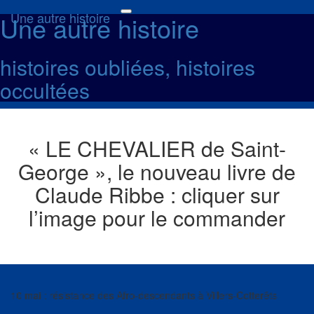
Une autre histoire
Une autre histoire
Toggle
navigation
histoires oubliées, histoires
occultées
« LE CHEVALIER de Saint-
George », le nouveau livre de
Claude Ribbe : cliquer sur
l’image pour le commander
10 mai : résistance des Afro-descendants à Villers-Cotterêts