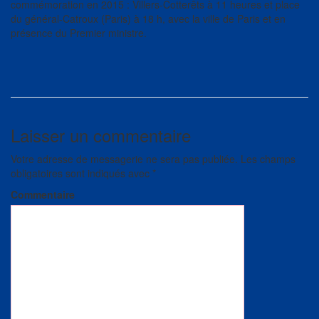
commémoration en 2015 : Villers-Cotterêts à 11 heures et place
du général-Catroux (Paris) à 18 h, avec la ville de Paris et en
présence du Premier ministre.
Laisser un commentaire
Votre adresse de messagerie ne sera pas publiée.
Les champs
obligatoires sont indiqués avec
*
Commentaire