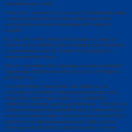
général Dumas en 1806).
Chose rare : l’événement a été relayé par l’ensemble des médias
et journaux français, alors que depuis 2006, la journée de
commémoration nationale de l’esclavage était totalement
occultée.
Du coup, une ministre, George Pau-Langevin, en charge de
l’Outre-mer, s’est déplacée à Villers-Cotterêts, dans la foulée de
la commémoration, pour se recueillir devant la plaque à la
mémoire du général Dumas.
Dès 16 h, le président de la République, lors de la manifestation
organisée par le Sénat au Luxembourg, a rendu hommage au
général Dumas.
Le Premier ministre, Manuel Valls, s’est déplacé à 18 h,
accompagné de Christiane Taubira, garde des Sceaux et de
George Pau-Langevin, pour assister à la manifestation
traditionnelle organisée place du général-Catroux (Paris 17e) par
l’association des Amis du général Dumas et la mairie de Paris et
en présence d’Anne Hidalgo, nouvellement élue maire de Paris. Il
a prononcé une allocution dans laquelle il rendait à son tour
hommage au général Dumas, déclarant que tous les crimes