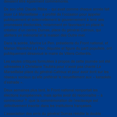
devaient être également commémorés.
De son côté Claude Ribbe – qui avait comme chaque année fait
jouer
La Marseillaise
– a profité de l’occasion pour appeler
publiquement et solennellement le gouvernement à tenir ses
promesses électorales, notamment en favorisant en place la
création d’un centre Dumas, place du général-Catroux, qui
abritera un mémorial et la maison des Outre-mer.
Dans la soirée, Marine Le Pen, présidente du Front national, et
Marion Maréchal Le Pen, députée et figure du parti populiste, ont
publiquement désavoué le maire de Villers-Cotterêts.
Les seules critiques formulées à propos de cette journée ont été
adressées à Christiane Taubira pour n’avoir pas chanté
La
Marseillaise
place du général-Catroux et pour avoir écrit sur les
réseaux sociaux qu’elle préférait le recueillement aux « karaokés
d’estrade ».
Deux semaines plus tard, le Front national remportait les
élections européennes, mais après avoir dû reconnaître – à
contrecoeur ? -que la commémoration de l’esclavage est
définitivement inscrite dans les institutions françaises.
L’association des amis du général Dumas réédite la double