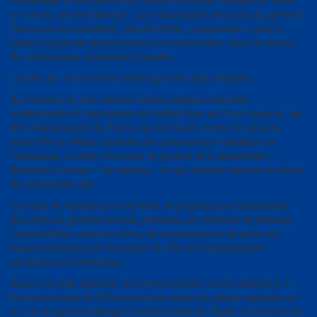
l’esclavage et ses abolitions, devant la plaque installée en 2006,
41 rue du général-Mangin, par l’association des amis du général
Dumas et son président, Claude Ribbe, l’association a pris le
relais et organise désormais la commémoration, avec le soutien
de nombreuses associations locales.
La date du 10 mai 2014 restera gravée dans l’Histoire.
Au moment où une certaine classe politique française
traditionnelle et négrophobe de délitait face au Front national, les
Afro-descendants de France se sont levés contre le refus du
maire FN de Villers-Cotterêts de commémorer l’abolition de
l’esclavage, et donc d’honorer le général afro-descendant
Alexandre Dumas – né esclave – et qui devenait devenir le héros
de cette petite ville.
Cet acte de résistance a été initié et organisé par l’association
des amis du général Dumas, présidée par l’écrivain et cinéaste
Claude Ribbe, entouré d’élus, de représentants de partis de
toutes tendances (à l’exception du FN) et d’organisations
syndicales et antiracistes.
Sous une pluie battante, la commémoration a été célébrée à 11
heures par plus de 500 personnes devant la plaque apposée au
41 rue du général-Mangin (l’ancien hôtel de l’Épée ou est mort le