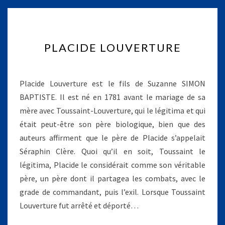
P
PLACIDE LOUVERTURE
L
A
C
I
Placide Louverture est le fils de Suzanne SIMON
D
BAPTISTE. Il est né en 1781 avant le mariage de sa
E
mère avec Toussaint-Louverture, qui le légitima et qui
L
était peut-être son père biologique, bien que des
O
U
auteurs affirment que le père de Placide s’appelait
V
Séraphin Clère. Quoi qu’il en soit, Toussaint le
E
légitima, Placide le considérait comme son véritable
R
père, un père dont il partagea les combats, avec le
T
grade de commandant, puis l’exil. Lorsque Toussaint
U
R
Louverture fut arrêté et déporté…
E