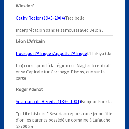
Winsdorf
Cathy Rosier (1945-2004)
Tres belle
interprétation dans le samourai avec Delon .
Léon L'Africain
Pourquoi l’Afrique s’appelle l’Afrique
L'Ifrikiya (de
Ifri) correspond à la région du "Maghreb central"
et sa Capitale fut Carthage. Disons, que sur la
carte
Roger Adenot
Severiano de Heredia (1836-1901)
Bonjour Pour la
"petite histoire" Severiano épousa une jeune fille
d'on les parents possédé un domaine à Lafauche
52700 Sa