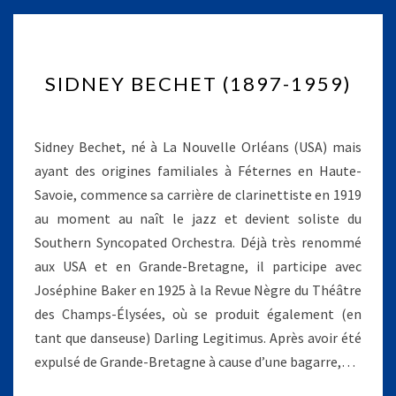
S
SIDNEY BECHET (1897-1959)
I
D
N
E
Sidney Bechet, né à La Nouvelle Orléans (USA) mais
Y
ayant des origines familiales à Féternes en Haute-
B
Savoie, commence sa carrière de clarinettiste en 1919
E
au moment au naît le jazz et devient soliste du
C
H
Southern Syncopated Orchestra. Déjà très renommé
E
aux USA et en Grande-Bretagne, il participe avec
T
Joséphine Baker en 1925 à la Revue Nègre du Théâtre
(
des Champs-Élysées, où se produit également (en
1
tant que danseuse) Darling Legitimus. Après avoir été
8
9
expulsé de Grande-Bretagne à cause d’une bagarre,…
7