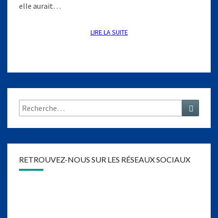
S
elle aurait…
É
P
H
LIRE LA SUITE
LIRE LA SUITE
I
N
E
Rechercher :
Recher
RETROUVEZ-NOUS SUR LES RÉSEAUX SOCIAUX