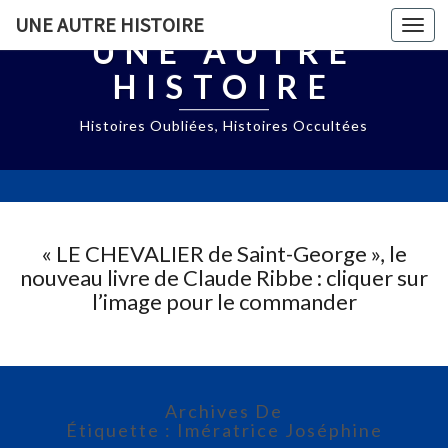
UNE AUTRE HISTOIRE
Togg
UNE AUTRE
navi
HISTOIRE
Histoires Oubliées, Histoires Occultées
« LE CHEVALIER de Saint-George », le
nouveau livre de Claude Ribbe : cliquer sur
l’image pour le commander
Archives De
Étiquette : Imératrice Joséphine