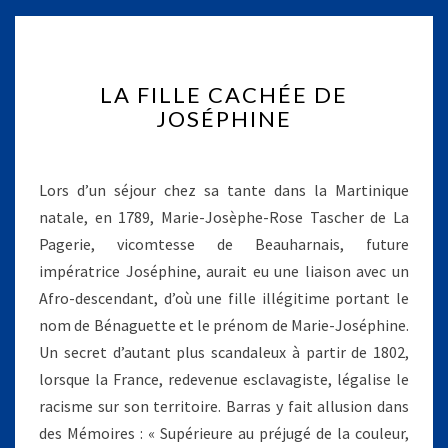
L
LA FILLE CACHÉE DE
A
JOSÉPHINE
F
I
L
L
Lors d’un séjour chez sa tante dans la Martinique
E
natale, en 1789, Marie-Josèphe-Rose Tascher de La
C
Pagerie, vicomtesse de Beauharnais, future
A
impératrice Joséphine, aurait eu une liaison avec un
C
H
Afro-descendant, d’où une fille illégitime portant le
É
nom de Bénaguette et le prénom de Marie-Joséphine.
E
Un secret d’autant plus scandaleux à partir de 1802,
D
lorsque la France, redevenue esclavagiste, légalise le
E
J
racisme sur son territoire. Barras y fait allusion dans
O
des Mémoires : « Supérieure au préjugé de la couleur,