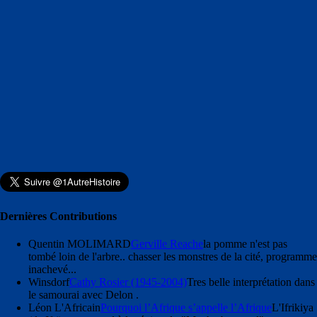
Dernières Contributions
Quentin MOLIMARD
Gerville Reache
la pomme n'est pas
tombé loin de l'arbre.. chasser les monstres de la cité, programme
inachevé...
Winsdorf
Cathy Rosier (1945-2004)
Tres belle interprétation dans
le samourai avec Delon .
Léon L'Africain
Pourquoi l’Afrique s’appelle l’Afrique
L'Ifrikiya