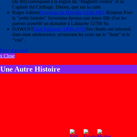
(de Ifri) correspond à la région du "Maghreb central" et sa
Capitale fut Carthage. Disons, que sur la carte
Roger Adenot
Severiano de Heredia (1836-1901)
Bonjour Pour
la "petite histoire" Severiano épousa une jeune fille d'on les
parents possédé un domaine à Lafauche 52700 Sa
DAWANT
Paul Robeson (1898-1976)
Ses chants ont raisonné
dans mon adolescence, m'ouvrant les yeux sur le "Juste" et le
"vrai".
Page d'accueil
x Close
Une Autre Histoire