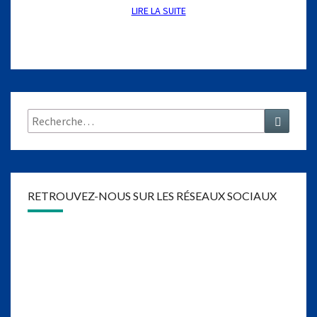
0
LIRE LA SUITE
LIRE LA SUITE
5
)
Rechercher :
Recher
RETROUVEZ-NOUS SUR LES RÉSEAUX SOCIAUX