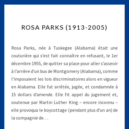
R
ROSA PARKS (1913-2005)
O
S
A
P
Rosa Parks, née à Tuskegee (Alabama) était une
A
couturière qui s’est fait connaître en refusant, le 1er
R
décembre 1955, de quitter sa place pour aller s’asseoir
K
à l’arrière d’un bus de Montgomery (Alabama), comme
S
(
l’imposaient les lois discriminatoires alors en vigueur
1
en Alabama. Elle fut arrêtée, jugée, et condamnée à
9
15 dollars d’amende. Elle fit appel du jugement et,
1
soutenue par Martin Luther King – encore inconnu –
3
elle provoqua le boycottage (pendant plus d’un an) de
-
2
la compagnie de…
0