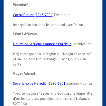
Winsdorf
Cathy Rosier (1945-2004)
Tres belle
interprétation dans le samourai avec Delon .
Léon L'Africain
Pourquoi l’Afrique s’appelle l’Afrique
L'Ifrikiya (de
Ifri) correspond à la région du "Maghreb central"
et sa Capitale fut Carthage. Disons, que sur la
carte
Roger Adenot
Severiano de Heredia (1836-1901)
Bonjour Pour la
"petite histoire" Severiano épousa une jeune fille
d'on les parents possédé un domaine à Lafauche
52700 Sa