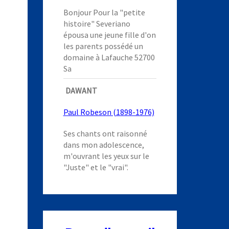
Bonjour Pour la "petite
histoire" Severiano
épousa une jeune fille d'on
les parents possédé un
domaine à Lafauche 52700
Sa
DAWANT
Paul Robeson (1898-1976)
Ses chants ont raisonné
dans mon adolescence,
m'ouvrant les yeux sur le
"Juste" et le "vrai".