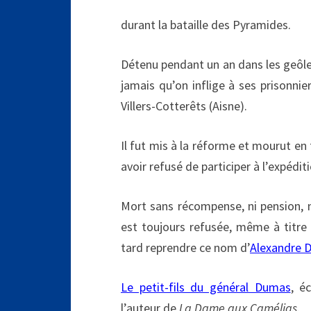
durant la bataille des Pyramides.
Détenu pendant un an dans les geôles 
jamais qu’on inflige à ses prisonnie
Villers-Cotterêts (Aisne).
Il fut mis à la réforme et mourut en
avoir refusé de participer à l’expédi
Mort sans récompense, ni pension, ni
est toujours refusée, même à titre
tard reprendre ce nom d’
Alexandre 
Le petit-fils du général Dumas
, é
l’auteur de
La Dame aux Camélias
.