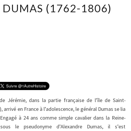
L
 DUMAS (1762-1806)
E
G
É
N
É
R
A
L
D
U
M
A
S
e Jérémie, dans la partie française de l’île de Saint-
(
 arrivé en France à l’adolescence, le général Dumas se lia
1
7
Engagé à 24 ans comme simple cavalier dans la Reine-
6
sous le pseudonyme d’Alexandre Dumas, il s’est