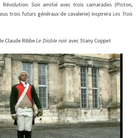
2
la Révolution. Son amitié avec trois camarades (Piston,
-
us trois futurs généraux de cavalerie) inspirera
Les Trois
1
8
0
6
de Claude Ribbe
Le Diable noir
avec Stany Coppet
)