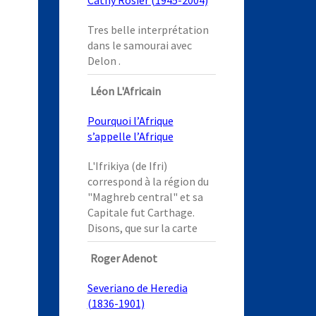
Cathy Rosier (1945-2004)
Tres belle interprétation
dans le samourai avec
Delon .
Léon L'Africain
Pourquoi l’Afrique
s’appelle l’Afrique
L'Ifrikiya (de Ifri)
correspond à la région du
"Maghreb central" et sa
Capitale fut Carthage.
Disons, que sur la carte
Roger Adenot
Severiano de Heredia
(1836-1901)