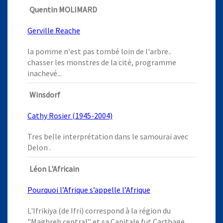
Quentin MOLIMARD
Gerville Reache
la pomme n'est pas tombé loin de l'arbre..
chasser les monstres de la cité, programme
inachevé...
Winsdorf
Cathy Rosier (1945-2004)
Tres belle interprétation dans le samourai avec
Delon .
Léon L'Africain
Pourquoi l’Afrique s’appelle l’Afrique
L'Ifrikiya (de Ifri) correspond à la région du
"Maghreb central" et sa Capitale fut Carthage.