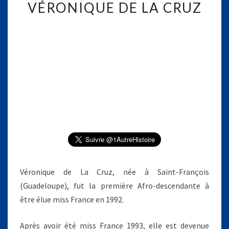
VÉRONIQUE DE LA CRUZ
É
R
O
N
I
Q
U
E
D
E
L
A
C
R
U
Véronique de La Cruz, née à Saint-François
Z
(Guadeloupe), fut la première Afro-descendante à
être élue miss France en 1992.
Après avoir été miss France 1993, elle est devenue