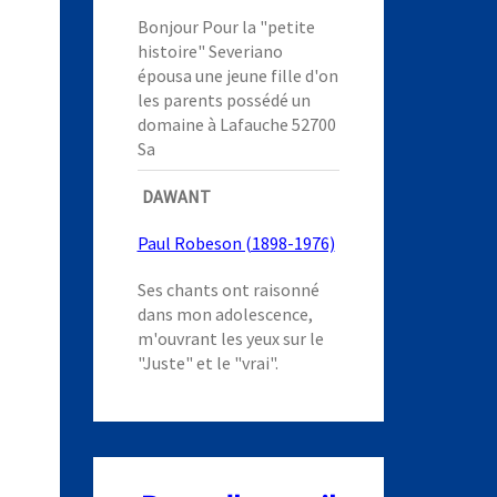
Bonjour Pour la "petite
histoire" Severiano
épousa une jeune fille d'on
les parents possédé un
domaine à Lafauche 52700
Sa
DAWANT
Paul Robeson (1898-1976)
Ses chants ont raisonné
dans mon adolescence,
m'ouvrant les yeux sur le
"Juste" et le "vrai".