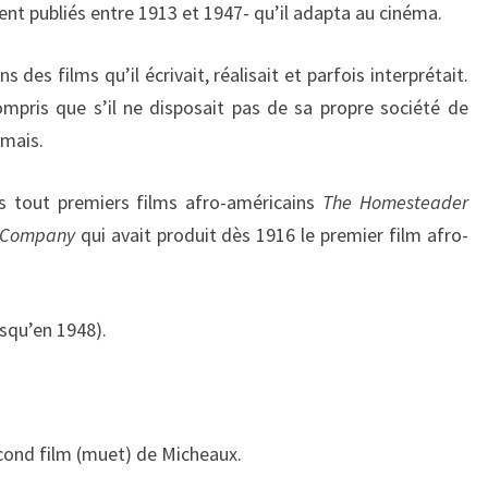
-
ent publiés entre 1913 et 1947- qu’il adapta au cinéma.
1
9
des films qu’il écrivait, réalisait et parfois interprétait.
5
compris que s’il ne disposait pas de sa propre société de
1
amais.
)
des tout premiers films afro-américains
The Homesteader
e Company
qui avait produit dès 1916 le premier film afro-
usqu’en 1948).
econd film (muet) de Micheaux.