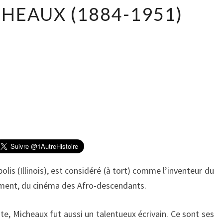
O
HEAUX (1884-1951)
S
C
A
R
M
I
C
H
E
A
U
X
(
is (Illinois), est considéré (à tort) comme l’inventeur du
1
ement, du cinéma des Afro-descendants.
8
8
4
, Micheaux fut aussi un talentueux écrivain. Ce sont ses