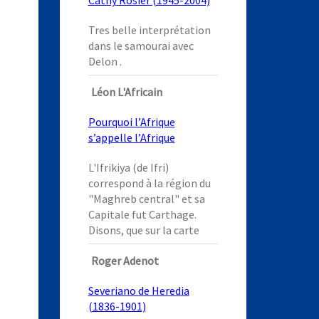
Cathy Rosier (1945-2004)
Tres belle interprétation
dans le samourai avec
Delon .
Léon L'Africain
Pourquoi l’Afrique
s’appelle l’Afrique
L'Ifrikiya (de Ifri)
correspond à la région du
"Maghreb central" et sa
Capitale fut Carthage.
Disons, que sur la carte
Roger Adenot
Severiano de Heredia
(1836-1901)