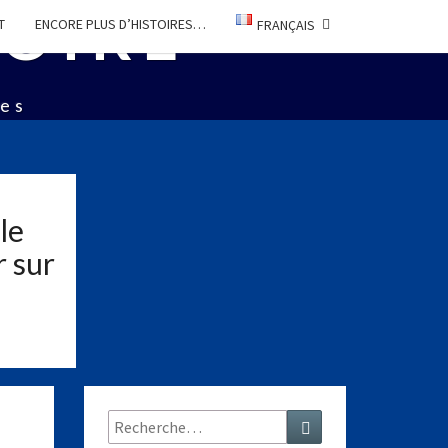
TOIRE
T
ENCORE PLUS D’HISTOIRES…
FRANÇAIS
ées
le
r sur
Rechercher :
Recherche