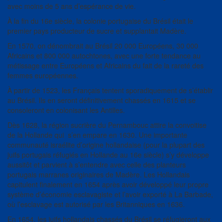
avec moins de 5 ans d’espérance de vie.
À la fin du 16e siècle, la colonie portugaise du Brésil était le
premier pays producteur de sucre et supplantait Madère.
En 1570, on dénombrait au Brésil 20 000 Européens, 30 000
Africains et 800 000 autochtones, avec une forte tendance au
métissage entre Européens et Africains du fait de la rareté des
femmes européennes.
À partir de 1523, les Français tentent sporadiquement de s’établir
au Brésil. Ils en seront définitivement chassés en 1615 et se
consoleront en colonisant les Antilles.
Dès 1628, la région sucrière du Pernambouc attire la convoitise
de la Hollande qui s’en empare en 1630. Une importante
communauté israélite d’origine hollandaise (pour la plupart des
juifs portugais réfugiés en Hollande au 16e siècle) s’y développe
aussitôt et parvient à s’entendre avec celle des planteurs
portugais marranes originaires de Madère. Les Hollandais
capitulent finalement en 1654 après avoir développé leur propre
système d’économie esclavagiste et l’avoir exporté à La Barbade,
où l’esclavage est autorisé par les Britanniques en 1636.
En 1654, les juifs hollandais chassés du Brésil se réfugieront aux