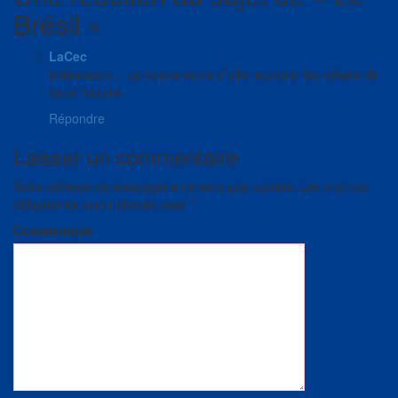
Brésil
»
LaCec
Intéressant… ça donne envie d’aller explorer les détails de
cette histoire.
Répondre
Laisser un commentaire
Votre adresse de messagerie ne sera pas publiée.
Les champs
obligatoires sont indiqués avec
*
Commentaire