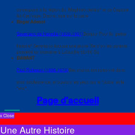
correspond à la région du "Maghreb central" et sa Capitale
fut Carthage. Disons, que sur la carte
Roger Adenot
Severiano de Heredia (1836-1901)
Bonjour Pour la "petite
histoire" Severiano épousa une jeune fille d'on les parents
possédé un domaine à Lafauche 52700 Sa
DAWANT
Paul Robeson (1898-1976)
Ses chants ont raisonné dans
mon adolescence, m'ouvrant les yeux sur le "Juste" et le
"vrai".
Page d'accueil
x Close
Une Autre Histoire