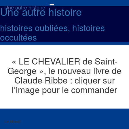
Une autre histoire
Une autre histoire
Toggle
navigation
histoires oubliées, histoires
occultées
« LE CHEVALIER de Saint-
George », le nouveau livre de
Claude Ribbe : cliquer sur
l’image pour le commander
Le Brésil