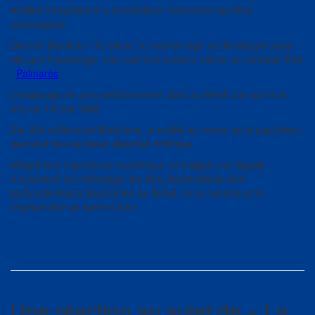
Antilles françaises et y introduiront l’économie sucrière
esclavagiste.
Dans le Brésil du 17e siècle, le marronnage se développe aussi
vite que l’esclavage. Les marrons fondent même un véritable État
:
Palmarès
.
L’esclavage ne sera définitivement aboli au Brésil que par la loi
d’or du 13 mai 1888.
Sur 200 millions de Brésiliens, la moitié au moins de la population
descend des esclaves déportés d’Afrique.
Malgré leur importance numérique, et malgré une façade
d’ouverture au métissage, les Afro-descendants sont
particulièrement discriminés au Brésil, où le racisme et la
négrophobie se portent bien.
Une réaction au sujet de «
Le