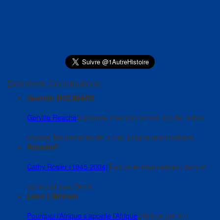
Dernières Contributions
Quentin MOLIMARD
Gerville Reache
la pomme n'est pas tombé loin de l'arbre..
chasser les monstres de la cité, programme inachevé...
Winsdorf
Cathy Rosier (1945-2004)
Tres belle interprétation dans le
samourai avec Delon .
Léon L'Africain
Pourquoi l’Afrique s’appelle l’Afrique
L'Ifrikiya (de Ifri)