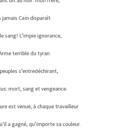
anc dit au noir: mon frère,
À jamais Caïn disparaît
de sang! L’impie ignorance,
Arme terrible du tyran
peuples s’entredéchirant,
lus: mort, sang et vengeance.
re est venue, à chaque travailleur
qu’il a gagné, qu’importe sa couleur.