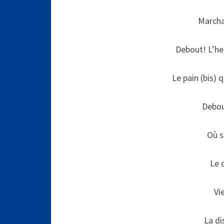
Marcha
Debout! L’heu
Le pain (bis) 
Debou
Où s
Le 
Vi
La d