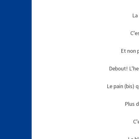
La
C’es
Et non 
Debout! L’heu
Le pain (bis) 
Plus d
C’