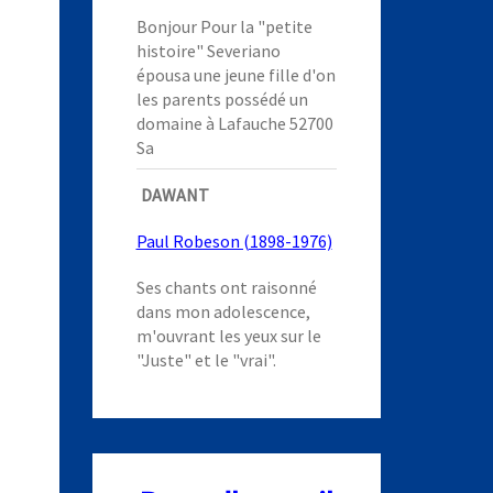
Bonjour Pour la "petite
histoire" Severiano
épousa une jeune fille d'on
les parents possédé un
domaine à Lafauche 52700
Sa
DAWANT
Paul Robeson (1898-1976)
Ses chants ont raisonné
dans mon adolescence,
m'ouvrant les yeux sur le
"Juste" et le "vrai".