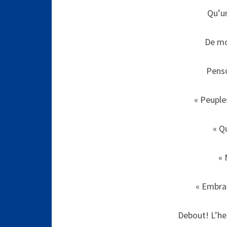
Qu’un
De mo
Penso
« Peuple
« Q
« 
« Embras
Debout! L’heu