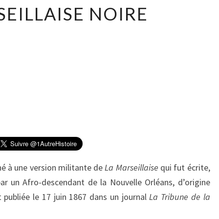
L
SEILLAISE NOIRE
A
M
A
R
S
E
I
L
L
A
I
S
E
é à une version militante de
La Marseillaise
qui fut écrite,
N
ar un Afro-descendant de la Nouvelle Orléans, d’origine
O
I
t publiée le 17 juin 1867 dans un journal
La Tribune de la
R