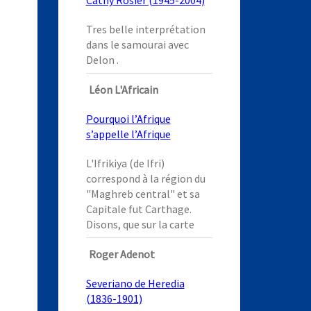
Cathy Rosier (1945-2004)
Tres belle interprétation
dans le samourai avec
Delon .
Léon L'Africain
Pourquoi l’Afrique
s’appelle l’Afrique
L'Ifrikiya (de Ifri)
correspond à la région du
"Maghreb central" et sa
Capitale fut Carthage.
Disons, que sur la carte
Roger Adenot
Severiano de Heredia
(1836-1901)