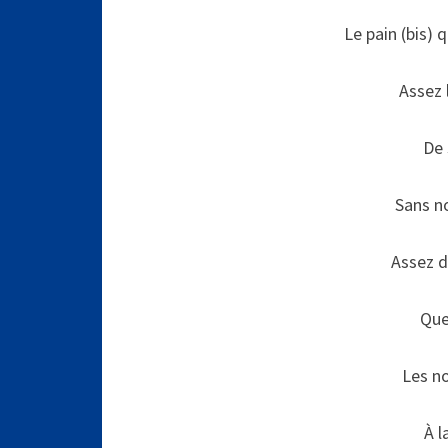
Le pain (bis) 
Assez 
De 
Sans n
Assez d
Que
Les no
À l