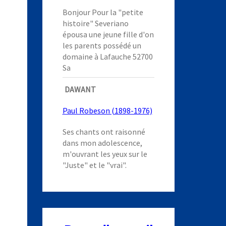
Bonjour Pour la "petite
histoire" Severiano
épousa une jeune fille d'on
les parents possédé un
domaine à Lafauche 52700
Sa
DAWANT
Paul Robeson (1898-1976)
Ses chants ont raisonné
dans mon adolescence,
m'ouvrant les yeux sur le
"Juste" et le "vrai".