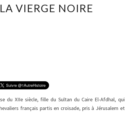
I
 LA VIERGE NOIRE
S
M
É
R
I
A
L
A
V
I
E
R
G
e du XIIe siècle, fille du Sultan du Caire El-Afdhal, qui
E
hevaliers français partis en croisade, pris à Jérusalem et
N
O
I