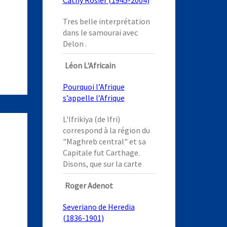
Cathy Rosier (1945-2004)
Tres belle interprétation
dans le samourai avec
Delon .
Léon L'Africain
Pourquoi l’Afrique
s’appelle l’Afrique
L'Ifrikiya (de Ifri)
correspond à la région du
"Maghreb central" et sa
Capitale fut Carthage.
Disons, que sur la carte
Roger Adenot
Severiano de Heredia
(1836-1901)