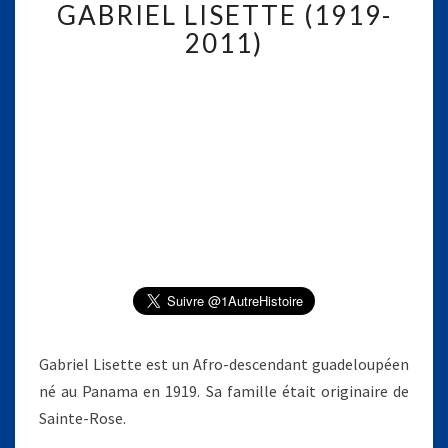
GABRIEL LISETTE (1919-
A
B
2011)
R
I
E
L
L
I
S
E
T
T
E
(
1
9
Gabriel Lisette est un Afro-descendant guadeloupéen
1
9
né au Panama en 1919. Sa famille était originaire de
-
Sainte-Rose.
2