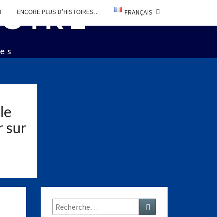
TOIRE
T
ENCORE PLUS D’HISTOIRES…
FRANÇAIS
ées
le
r sur
Rechercher :
Recherche