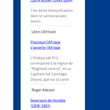
Cathy Rosier (1945-2004)
Tres belle interprétation
dans le samourai avec
Delon .
Léon L'Africain
Pourquoi l’Afrique
s’appelle l’Afrique
L'Ifrikiya (de Ifri)
correspond à la région du
"Maghreb central" et sa
Capitale fut Carthage.
Disons, que sur la carte
Roger Adenot
Severiano de Heredia
(1836-1901)