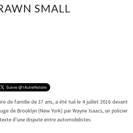
D
RAWN SMALL
E
L
R
A
W
N
S
M
A
L
L
e de famille de 37 ans, a été tué le 4 juillet 2016 devant
uge de Brooklyn (New York) par Wayne Isaacs, un policier
rétexte d’une dispute entre automobilistes.