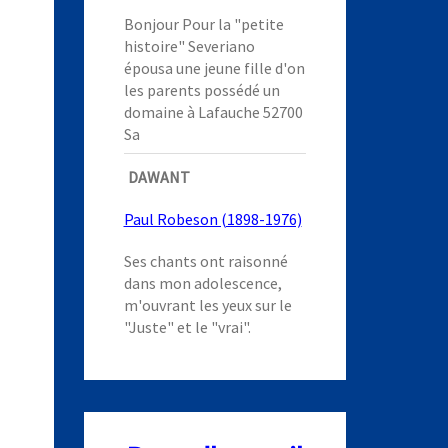
Bonjour Pour la "petite
histoire" Severiano
épousa une jeune fille d'on
les parents possédé un
domaine à Lafauche 52700
Sa
DAWANT
Paul Robeson (1898-1976)
Ses chants ont raisonné
dans mon adolescence,
m'ouvrant les yeux sur le
"Juste" et le "vrai".