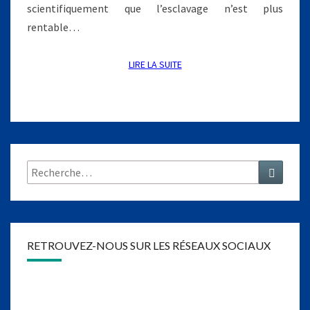
E
scientifiquement que l’esclavage n’est plus
R
rentable…
R
I
N
LIRE LA SUITE
LIRE LA SUITE
O
N
Rechercher :
Recher
RETROUVEZ-NOUS SUR LES RÉSEAUX SOCIAUX