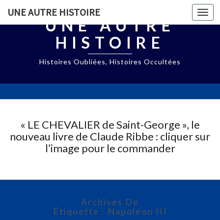
UNE AUTRE HISTOIRE
Togg
UNE AUTRE
navi
HISTOIRE
Histoires Oubliées, Histoires Occultées
« LE CHEVALIER de Saint-George », le
nouveau livre de Claude Ribbe : cliquer sur
l’image pour le commander
Archives De
Étiquette : Napoléon III