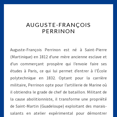
A
AUGUSTE-FRANÇOIS
U
PERRINON
G
U
S
T
Auguste-François Perrinon est né à Saint-Pierre
E
(Martinique) en 1812 d’une mère ancienne esclave et
-
d’un commerçant prospère qui l’envoie faire ses
F
études à Paris, ce qui lui permet d’entrer à l’École
R
A
polytechnique en 1832. Optant pour la carrière
N
militaire, Perrinon opte pour l’artillerie de Marine où
Ç
il obtiendra le grade de chef de bataillon. Militant de
O
la cause abolitionniste, il transforme une propriété
I
S
de Saint-Martin (Guadeloupe) exploitant des marais-
P
salants en atelier expérimental pour démontrer