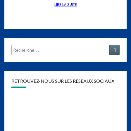
2
LIRE LA SUITE
LIRE LA SUITE
-
2
0
1
1
)
Rechercher :
Recher
RETROUVEZ-NOUS SUR LES RÉSEAUX SOCIAUX