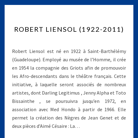
R
ROBERT LIENSOL (1922-2011)
O
B
E
R
Robert Liensol est né en 1922 à Saint-Barthélémy
T
(Guadeloupe). Employé au musée de l’Homme, il crée
L
en 1954 la compagnie des Griots afin de promouvoir
I
les Afro-descendants dans le théâtre français. Cette
E
N
initiative, à laquelle seront associés de nombreux
S
artistes, dont Darling Legitimus , Jenny Alpha et Toto
O
Bissainthe , se poursuivra jusqu’en 1972, en
L
association avec Med Hondo à partir de 1966. Elle
(
permet la création des Nègres de Jean Genet et de
1
9
deux pièces d’Aimé Césaire : La…
2