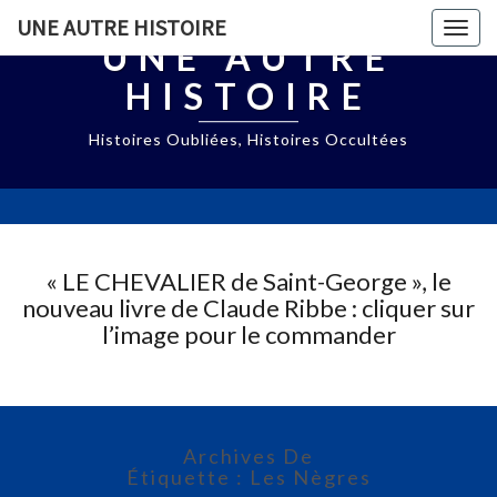
UNE AUTRE HISTOIRE
Togg
UNE AUTRE
navig
HISTOIRE
Histoires Oubliées, Histoires Occultées
« LE CHEVALIER de Saint-George », le
nouveau livre de Claude Ribbe : cliquer sur
l’image pour le commander
Archives De
Étiquette : Les Nègres