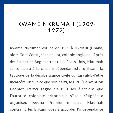
K
KWAME NKRUMAH (1909-
W
1972)
A
M
E
N
Kwame Nkrumah est né en 1909 à Nkroful (Ghana,
K
alors Gold Coast, côte de l’or, colonie anglaise). Après
R
des études en Angleterre et aux États-Unis, Nkrumah
U
se consacra à la cause indépendantiste, utilisant la
M
A
tactique de la désobéissance civile qui lui valut d’être
H
incarcéré jusqu’à ce que son parti, le CPP (Convention
(
People’s Party) gagne en 1951 les élections que
1
l’autorité coloniale britannique s’était résignée à
9
0
organiser. Devenu Premier ministre, Nkrumah
9
contraint les Britanniques à accorder l’indépendance