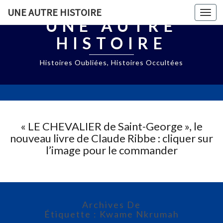
UNE AUTRE HISTOIRE
Togg
UNE AUTRE
navi
HISTOIRE
Histoires Oubliées, Histoires Occultées
« LE CHEVALIER de Saint-George », le
nouveau livre de Claude Ribbe : cliquer sur
l’image pour le commander
Archives De
Étiquette : Kwame Nkrumah