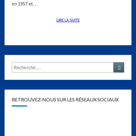
-
en 1957 et…
1
9
7
LIRE LA SUITE
LIRE LA SUITE
2
)
Rechercher :
Recher
RETROUVEZ-NOUS SUR LES RÉSEAUX SOCIAUX