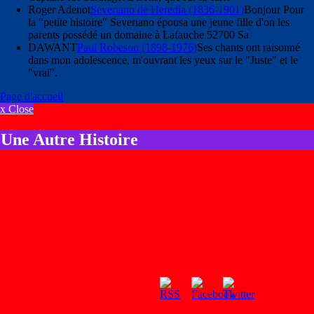
Roger Adenot
Severiano de Heredia (1836-1901)
Bonjour Pour
la "petite histoire" Severiano épousa une jeune fille d'on les
parents possédé un domaine à Lafauche 52700 Sa
DAWANT
Paul Robeson (1898-1976)
Ses chants ont raisonné
dans mon adolescence, m'ouvrant les yeux sur le "Juste" et le
"vrai".
Page d'accueil
x Close
Une Autre Histoire