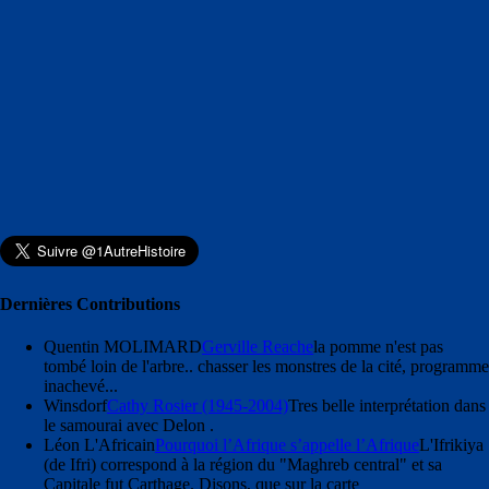
Dernières Contributions
Quentin MOLIMARD
Gerville Reache
la pomme n'est pas
tombé loin de l'arbre.. chasser les monstres de la cité, programme
inachevé...
Winsdorf
Cathy Rosier (1945-2004)
Tres belle interprétation dans
le samourai avec Delon .
Léon L'Africain
Pourquoi l’Afrique s’appelle l’Afrique
L'Ifrikiya
(de Ifri) correspond à la région du "Maghreb central" et sa
Capitale fut Carthage. Disons, que sur la carte