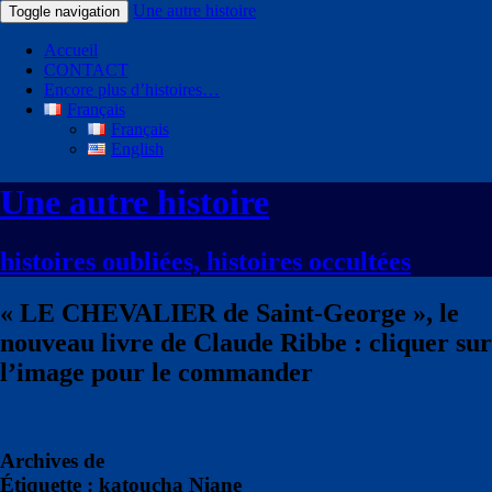
Une autre histoire
Toggle navigation
Accueil
CONTACT
Encore plus d’histoires…
Français
Français
English
Une autre histoire
histoires oubliées, histoires occultées
« LE CHEVALIER de Saint-George », le
nouveau livre de Claude Ribbe : cliquer sur
l’image pour le commander
Archives de
Étiquette : katoucha Niane