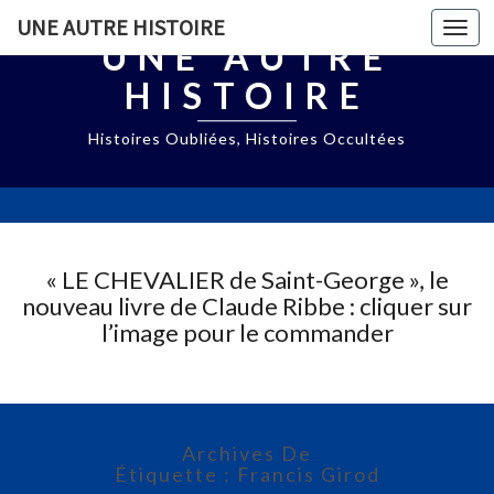
UNE AUTRE HISTOIRE
Togg
UNE AUTRE
navi
HISTOIRE
Histoires Oubliées, Histoires Occultées
« LE CHEVALIER de Saint-George », le
nouveau livre de Claude Ribbe : cliquer sur
l’image pour le commander
Archives De
Étiquette : Francis Girod