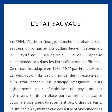
L
L’ETAT SAUVAGE
’
E
T
A
En 1964, l’écrivain Georges Conchon publiait L’État
T
sauvage, un roman au vitriol dans lequel il dépeignait
S
le système néo-colonial qu’on appelle
A
« indépendance » dans les livres d’histoire « officiels ».
U
V
Ce roman fut adapté en 1976- 1977 par Francis Girod.
A
La description du petit monde des « expatriés »
G
d’un État africain en principe imaginaire, leurs
E
agissements pour déstabiliser un pays où des
« Africains » mis en place par l’ancienne puissance
coloniale obéissent directement aux ordres de Paris,
l’élimination systématique des autochtones indociles