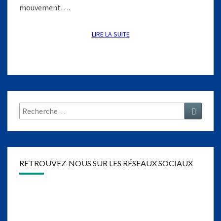
1
mouvement….
9
6
0
LIRE LA SUITE
LIRE LA SUITE
)
Rechercher :
Recher
RETROUVEZ-NOUS SUR LES RÉSEAUX SOCIAUX