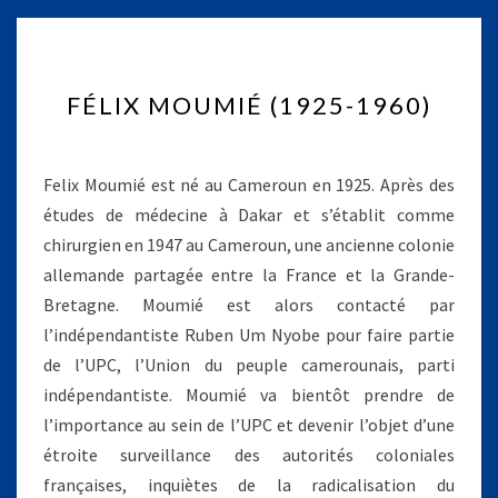
F
FÉLIX MOUMIÉ (1925-1960)
É
L
I
X
Felix Moumié est né au Cameroun en 1925. Après des
M
études de médecine à Dakar et s’établit comme
O
chirurgien en 1947 au Cameroun, une ancienne colonie
U
allemande partagée entre la France et la Grande-
M
I
Bretagne. Moumié est alors contacté par
É
l’indépendantiste Ruben Um Nyobe pour faire partie
(
de l’UPC, l’Union du peuple camerounais, parti
1
indépendantiste. Moumié va bientôt prendre de
9
l’importance au sein de l’UPC et devenir l’objet d’une
2
5
étroite surveillance des autorités coloniales
-
françaises, inquiètes de la radicalisation du