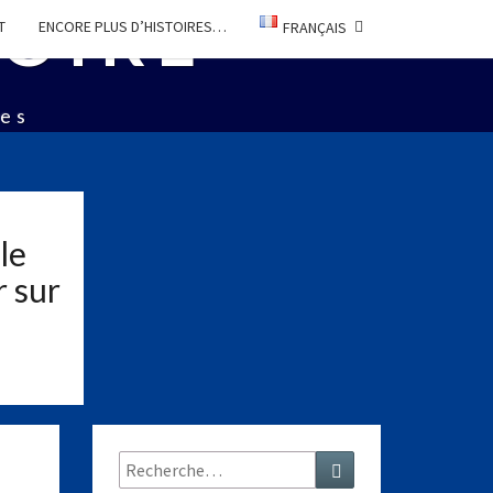
TOIRE
T
ENCORE PLUS D’HISTOIRES…
FRANÇAIS
ées
le
r sur
Rechercher :
Recherche