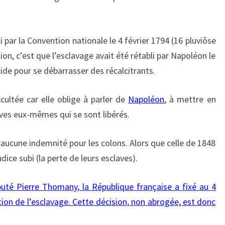
I
O
N
D
li par la Convention nationale le 4 février 1794 (16 pluviôse
E
ition, c’est que l’esclavage avait été rétabli par Napoléon le
L
de pour se débarrasser des récalcitrants.
’
E
cultée car elle oblige à parler de
Napoléon
, à mettre en
S
aves eux-mêmes qui se sont libérés.
C
L
A
 aucune indemnité pour les colons. Alors que celle de 1848
V
dice subi (la perte de leurs esclaves).
A
G
uté Pierre Thomany, la République française a fixé au 4
E
ion de l’esclavage. Cette décision, non abrogée, est donc