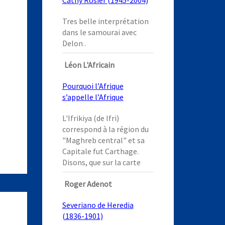
Cathy Rosier (1945-2004)
Tres belle interprétation
dans le samourai avec
Delon .
Léon L'Africain
Pourquoi l’Afrique
s’appelle l’Afrique
L'Ifrikiya (de Ifri)
correspond à la région du
"Maghreb central" et sa
Capitale fut Carthage.
Disons, que sur la carte
Roger Adenot
Severiano de Heredia
(1836-1901)