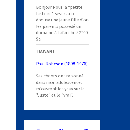
Bonjour Pour la "petite
histoire" Severiano
épousa une jeune fille d'on
les parents possédé un
domaine à Lafauche 52700
Sa
DAWANT
Paul Robeson (1898-1976)
Ses chants ont raisonné
dans mon adolescence,
m'ouvrant les yeux sur le
"Juste" et le "vrai".