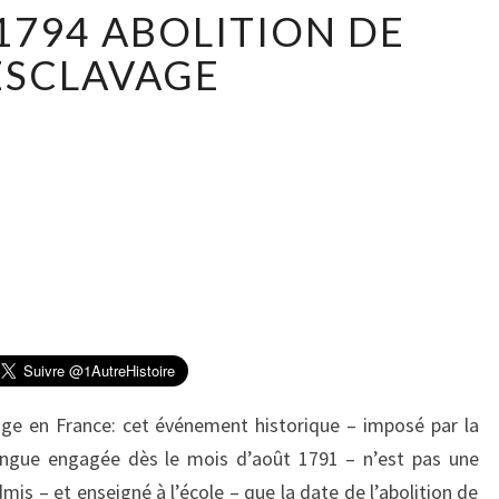
4
 1794 ABOLITION DE
F
É
’ESCLAVAGE
V
R
I
E
R
1
7
9
4
A
B
O
L
avage en France: cet événement historique – imposé par la
I
ingue engagée dès le mois d’août 1791 – n’est pas une
T
s – et enseigné à l’école – que la date de l’abolition de